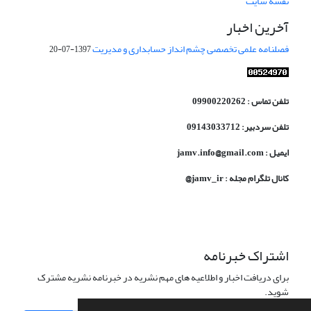
نقشه سایت
آخرین اخبار
فصلنامه علمی تخصصی چشم انداز حسابداری و مدیریت
1397-07-20
تلفن تماس : 09900220262
تلفن سردبیر: 09143033712
ایمیل : jamv.info@gmail.com
کانال تلگرام مجله : jamv_ir@
اشتراک خبرنامه
برای دریافت اخبار و اطلاعیه های مهم نشریه در خبرنامه نشریه مشترک
شوید.