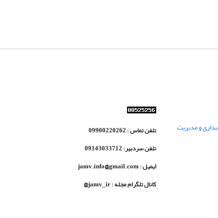
داری و مدیریت
تلفن تماس : 09900220262
تلفن سردبیر: 09143033712
ایمیل : jamv.info@gmail.com
کانال تلگرام مجله : jamv_ir@