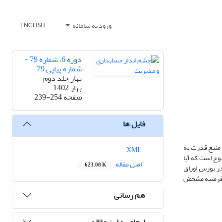
ورود به سامانه
ENGLISH
دوره 6، شماره 79 -
شماره پیاپی 79
بهار جلد دوم
بهار 1402
صفحه
239-254
فایل ها
منبع قدرت به
XML
وع است که آیا
اصل مقاله
623.08 K
در بورس اوراق
تایج آزمون فرضیه مشخض
هم رسانی
ارجاع به این مقاله