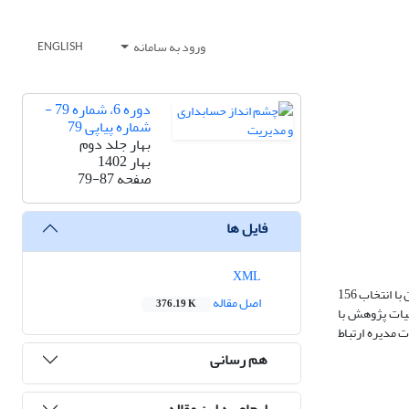
ورود به سامانه
ENGLISH
دوره 6، شماره 79 -
شماره پیاپی 79
بهار جلد دوم
بهار 1402
صفحه
79-87
فایل ها
XML
در این پژوهش رابطه بین محافظه کاری حسابداری و روابط سیاسی هیات مدیره در بازه زمانی بین سالهای 1393 تا 1399 برای شرکتهای فعال در بورس اوراق بهادار تهران با انتخاب 156
اصل مقاله
376.19 K
ضیات پژوهش با
اسی هیات مدیره ارتباط
هم رسانی
ارجاع به این مقاله