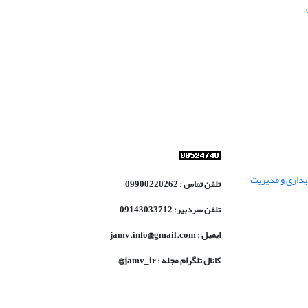
داری و مدیریت
تلفن تماس : 09900220262
تلفن سردبیر: 09143033712
ایمیل : jamv.info@gmail.com
کانال تلگرام مجله : jamv_ir@