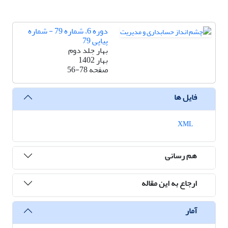
دوره 6، شماره 79 - شماره
پیاپی 79
بهار جلد دوم
بهار 1402
صفحه
56-78
فایل ها
XML
هم رسانی
ارجاع به این مقاله
آمار