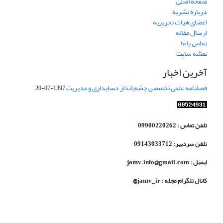
صفحه اصلی
درباره نشریه
اعضای هیات تحریریه
ارسال مقاله
تماس با ما
نقشه سایت
آخرین اخبار
فصلنامه علمی تخصصی چشم انداز حسابداری و مدیریت
1397-07-20
تلفن تماس : 09900220262
تلفن سردبیر: 09143033712
ایمیل : jamv.info@gmail.com
کانال تلگرام مجله : jamv_ir@