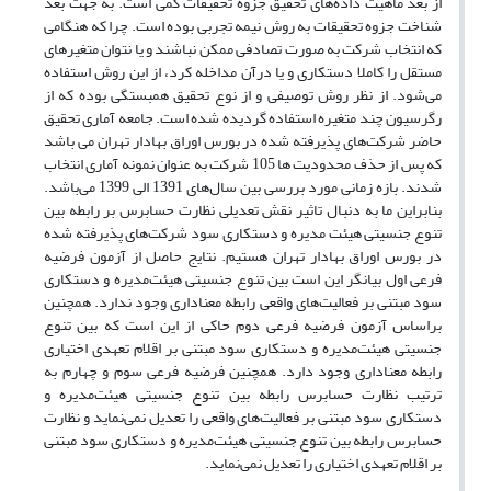
از بعد ماهیت داده‌های تحقیق جزوه تحقیقات کمی است. به جهت بعد
شناخت جزوه تحقیقات به روش نیمه تجربی بوده است. چرا که هنگامی
که انتخاب شرکت به صورت تصادفی ممکن نباشند و یا نتوان متغیرهای
مستقل را کاملا دستکاری و یا درآن مداخله کرد، از این روش استفاده
می‌شود. از نظر روش توصیفی و از نوع تحقیق همبستگی بوده که از
رگرسیون چند متغیره استفاده گردیده شده است. جامعه آماری تحقیق
حاضر شرکت‌های پذیرفته شده در بورس اوراق بهادار تهران می باشد
که پس از حذف محدودیت ها 105 شرکت به عنوان نمونه آماری انتخاب
شدند. بازه زمانی مورد بررسی بین سال‌های 1391 الی 1399 می‌باشد.
بنابراین ما به دنبال تاثیر نقش تعدیلی نظارت حسابرس بر رابطه بین
تنوع جنسیتی هیئت مدیره و دستکاری سود شرکت‌های پذیرفته شده
در بورس اوراق بهادار تهران هستیم. نتایج حاصل از آزمون فرضیه
فرعی اول بیانگر این است بین تنوع جنسیتی هیئت‌مدیره و دستکاری
سود مبتنی بر فعالیت‌های واقعی رابطه معناداری وجود ندارد. همچنین
براساس آزمون فرضیه فرعی دوم حاکی از این است که بین تنوع
جنسیتی هیئت‌مدیره و دستکاری سود مبتنی بر اقلام تعهدی اختیاری
رابطه معناداری وجود دارد. همچنین فرضیه فرعی سوم و چهارم به
ترتیب نظارت حسابرس رابطه بین تنوع جنسیتی هیئت‌مدیره و
دستکاری سود مبتنی بر فعالیت‌های واقعی را تعدیل نمی‌نماید و نظارت
حسابرس رابطه بین تنوع جنسیتی هیئت‌مدیره و دستکاری سود مبتنی
بر اقلام تعهدی اختیاری را تعدیل نمی‌نماید.