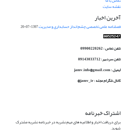
تماس با ما
نقشه سایت
آخرین اخبار
فصلنامه علمی تخصصی چشم انداز حسابداری و مدیریت
1397-07-20
تلفن تماس : 09900220262
تلفن سردبیر: 09143033712
ایمیل : jamv.info@gmail.com
کانال تلگرام مجله : jamv_ir@
اشتراک خبرنامه
برای دریافت اخبار و اطلاعیه های مهم نشریه در خبرنامه نشریه مشترک
شوید.