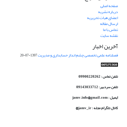
صفحه اصلی
درباره نشریه
اعضای هیات تحریریه
ارسال مقاله
تماس با ما
نقشه سایت
آخرین اخبار
فصلنامه علمی تخصصی چشم انداز حسابداری و مدیریت
1397-07-20
تلفن تماس : 09900220262
تلفن سردبیر: 09143033712
ایمیل : jamv.info@gmail.com
کانال تلگرام مجله : jamv_ir@