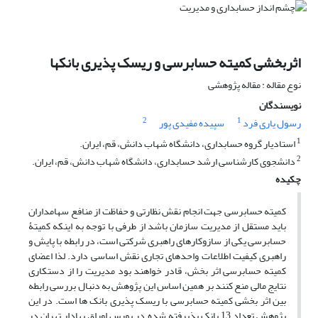
اثربخشی کمیته حسابرسی و ریسک پذیری بانکها
نوع مقاله : مقاله پژوهشی
نویسندگان
2
1
رسول یاری فرد
سپیده مفیدی پور
1
استادیار گروه حسابداری، دانشگاه شهاب دانش، قم، ایران.
2
دانشجوی کارشناسی ارشد حسابداری، دانشگاه شهاب دانش، قم، ایران.
چکیده
کمیته حسابرسی جهت انجام نقش نظارتی و حفاظت از منافع سهامداران
باید مستقل از مدیریت سازمان باشد از طرفی با توجه به اینکه کمیتۀ
حسابرسی یکی از سازوکارهای راهبری شرکتی است، در رابطه با پایش و
راهبری کیفیت اطلاعات واحدهای تجاری نقش اساسی دارد. لذا اعضای
کمیته حسابرسی اثر بخش، قادر خواهند بود مدیریت را از دستکاری
نتایج مالی منع کنند بر همین اساس این پژوهش به دنبال بررسی رابطه
بین اثر بخشی کمیته حسابرسی با ریسک پذیری بانک ها است. در این
پژوهش تعداد 13 بانک پذیرفته شده در بورس اوراق بهادار تهران در