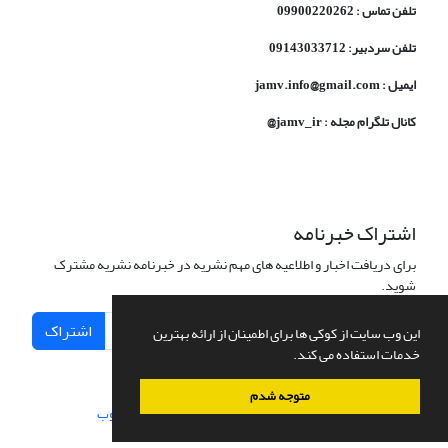
تلفن تماس : 09900220262
تلفن سردبیر: 09143033712
ایمیل : jamv.info@gmail.com
کانال تلگرام مجله : jamv_ir@
اشتراک خبرنامه
برای دریافت اخبار و اطلاعیه های مهم نشریه در خبرنامه نشریه مشترک
شوید.
اشتراک
این وب سایت از کوکی ها برای اطمینان از ارائه بهترین
خدمات استفاده می کند.
متوجه شدم
سامانه مدیریت نشریات علمی.
طراحی و پیاده سازی از
سیناوب