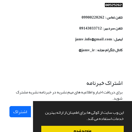
تلفن تماس : 09900220262
تلفن سردبیر: 09143033712
ایمیل : jamv.info@gmail.com
کانال تلگرام مجله : jamv_ir@
اشتراک خبرنامه
برای دریافت اخبار و اطلاعیه های مهم نشریه در خبرنامه نشریه مشترک
شوید.
اشتراک
این وب سایت از کوکی ها برای اطمینان از ارائه بهترین
خدمات استفاده می کند.
متوجه شدم