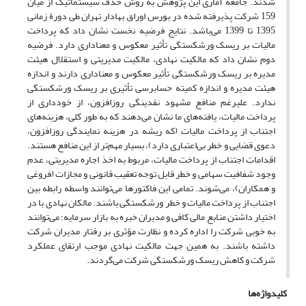
شدند. جامعة آماری این پژوهش به روش حذف سیستماتیک از میان
159 شرکت پذیرفته شده در بورس اوراق بهادار تهران طی دورة زمانی
1395 تا 1399 می‌باشد. نتایج فرضیه نخست نشان داد که پرداخت
مالیات بر ریسک ورشکستگی تأثیر معکوس و معناداری دارد. فرضیه
دوم نشان داد که مالکیت نهادی، مالکیت مدیریتی و استقلال هیئت
مدیره بر ریسک ورشکستگی تأثیر معکوس و معناداری دارند و اندازه
هیئت مدیره و اندازه کمیته حسابرسی تأثیری بر ریسک ورشکستگی
ندارد. علیرغم منافع مشهود نقدینگی روزافزون، از خودداری از
پرداخت مالیات، یافته‌های ما نشان می‌دهند که به طور کلی، هزینه‌های
اجتناب از پرداخت مالیات (که ریشه در هزینه نمایندگی روزافزون،
دعوی قضایی و خطر بی‌اعتباری دارد)، بسیار مهم‌تر از این منافع هستند.
اقدامات اجتناب از پرداخت مالیات، مربوط به اخذ اجاره مدیریتی، عدم
وجود شفافیت سهامی و خطر قابل توجه تعقیب قانونی و مجازات (فروغی
و همکاران)، می‌شوند. تمامی این فاکتور‌ها می‌توانند واسطه رابطه بین
اجتناب از پرداخت مالیات و خطر ورشکستگی باشند. مالکان نهادی با در
اختیار داشتن منابع مالی کافی و مدیران خبره به بازار سرمایه؛ می‌توانند
به خوبی شرکت را اداره کرده و نظارت مؤثری بر رفتار مدیران شرکت
داشته باشند. به همین جهت مالکیت نهادی موجب ارتقای عملکرد
شرکت و کاهش ریسک ورشکستگی شرکت می‌گردند.
کلیدواژه‌ها