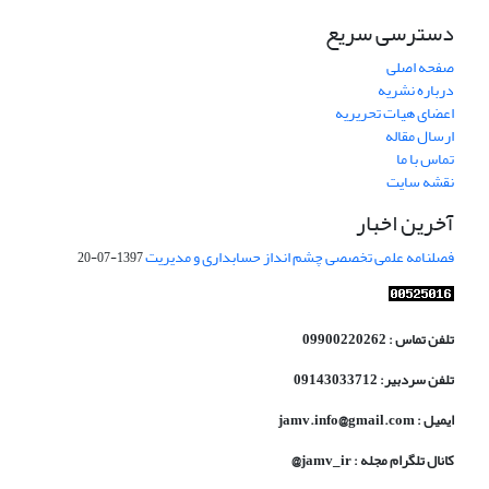
دسترسی سریع
صفحه اصلی
درباره نشریه
اعضای هیات تحریریه
ارسال مقاله
تماس با ما
نقشه سایت
آخرین اخبار
فصلنامه علمی تخصصی چشم انداز حسابداری و مدیریت
1397-07-20
تلفن تماس : 09900220262
تلفن سردبیر: 09143033712
ایمیل : jamv.info@gmail.com
کانال تلگرام مجله : jamv_ir@