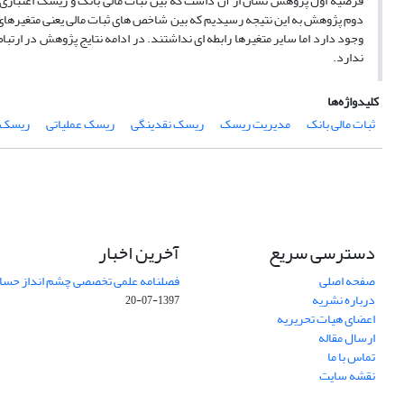
فرضیه اول پژوهش نشان از آن داشت که بین ثبات مالی بانک و ریسک اعتباری را
دوم پژوهش به این نتیجه رسیدیم که بین شاخص های ثبات مالی یعنی متغیرهای 
وجود دارد اما سایر متغیرها رابطه ای نداشتند. در ادامه نتایج پژوهش در ارتب
ندارد.
کلیدواژه‌ها
ثبات مالی بانک
مدیریت ریسک
ریسک نقدینگی
ریسک عملیاتی
ریسک ا
دسترسی سریع
آخرین اخبار
صفحه اصلی
فصلنامه علمی تخصصی چشم انداز حساب
درباره نشریه
1397-07-20
اعضای هیات تحریریه
ارسال مقاله
تماس با ما
نقشه سایت