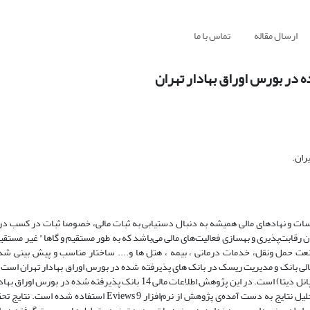
ارسال مقاله
تماس با ما
 در بورس اوراق بهادار تهران
ران.
ات و نهادهای مالی همیشه به دنبال دستیابی به ثبات مالی، خصوصا ثبات در کسب در
رقابت‌پذیری و بهسازی فعالیت‌های مالی می‌باشد که به طور مستقیم و گاها" غیر مستقیم
 صنعت حمل ونقل، خدمات درمانی ، بیمه ، هتل ها و.... ساختار مناسب و پیش بینی ش
 بانک و مدیریت ریسک در بانک های پذیرفته شده در بورس اوراق بهادار تهران است.
نوع مطالعه کتابخانه‌ای و تحلیلی- علمی بوده و مبتنی بر تحلیل داده‌های تابلویی (پانل دیتا) است. در این پژوهش اطلاعات مالی 14 با
دوره زمانی 1391 تا 1396 بررسی شده است (84 بانک - سال). برای تجزیه و تحلیل نتایج به دست آمده‌ی پژوهش از نرم‌اف