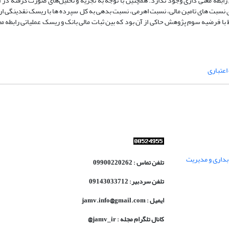
بطه معنی داری وجود ندارد. همچنین با توجه به تجزیه و تحلیل‌های صورت گرفته در ار
نسبت های تامین مالی، نسبت اهرمی، نسبت بدهی به کل سپرده ها با ریسک نقدینگی ارت
اط با فرضیه سوم پژوهش حاکی از آن بود که بین ثبات مالی بانک و ریسک عملیاتی رابطه 
عتباری
داری و مدیریت
تلفن تماس : 09900220262
تلفن سردبیر: 09143033712
ایمیل : jamv.info@gmail.com
کانال تلگرام مجله : jamv_ir@