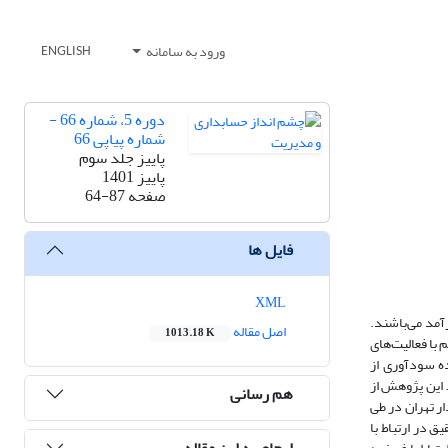
ورود به سامانه
ENGLISH
دوره 5، شماره 66 -
شماره پیاپی 66
پاییز جلد سوم
پاییز 1401
صفحه
64-87
فایل ها
XML
آمد می‌باشند.
اصل مقاله
1013.18 K
 با فعالیت‌های
ده سودآوری از
 این پژوهش از
هم رسانی
نک پذیرفته شده در بورس اوراق بهادار تهران در طی
زار 9 Eviews استفاده شده است. نتایج تحقیق در ارتباط با
ارجاع به این مقاله