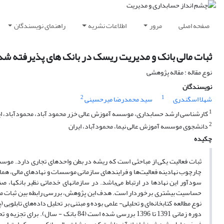
صفحه اصلی
مرور
اطلاعات نشریه
راهنمای نویسندگان
ثبات مالی بانک و مدیریت ریسک در بانک های پذیرفته شده
نوع مقاله : مقاله پژوهشی
نویسندگان
2
1
شهلا اسگندری
سید محمدرضا میرحسینی
1
کارشناسی ارشد حسابداری، موسسه آموزش عالی خزر محمود آباد، محمودآباد، ای
2
دانشجوی موسسه آموزش عالی نیما، محمودآباد، ایران
چکیده
ثبات فعالیت یکی از مباحثی است که ریشه در بطن واحدهای تجاری دارد. موسس
چارچوب نهادینه فعالیت‌ها و فرایندهای سازمانی موسسات و نهادهای مالی، همان 
سودآور این نهادها در ارتباط می‌باشد. در سازمانهای خدماتی نظیر بانکها،
حساسیت بیشتری برخوردار است. هدف این پژوهش، بررسی رابطه بین ثبات مالی