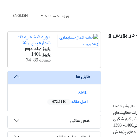
ورود به سامانه
ENGLISH
 در بورس و
دوره 5، شماره 65 -
شماره پیاپی 65
پاییز جلد دوم
پاییز 1401
صفحه
74-89
فایل ها
XML
اصل مقاله
672.91 K
 مالی شرکت‌ها
ات فعالیت‌های
ثیر گزارشگری
هم رسانی
پایداری زیست محیطی بر تلاش حسابرس و کیفیت حسابرسی می‌پردازد. در این پژوهش تعداد 148 شرکت پذیرفته شده در بورس اوراق بهادار تهران در دوره زمانی1400- 1393
 خطی استفاده شده است. یافته‌های پژوهش
ارجاع به این مقاله