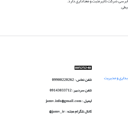
رسی شرکت تأثیرمثبت و معناداری دارد.
یطی.
داری و مدیریت
تلفن تماس : 09900220262
تلفن سردبیر: 09143033712
ایمیل : jamv.info@gmail.com
کانال تلگرام مجله : jamv_ir@