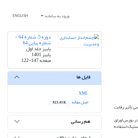
ورود به سامانه
ENGLISH
دوره 5، شماره 64 -
شماره پیاپی 64
پاییز جلد اول
پاییز 1401
صفحه
122-147
فایل ها
XML
اصل مقاله
923.43 K
ی تأثیر رقابت
ز میان شرکت‌های پذیرفته شده در بورس اوراق
هم رسانی
ون لجستیک استفاده
ارجاع به این مقاله