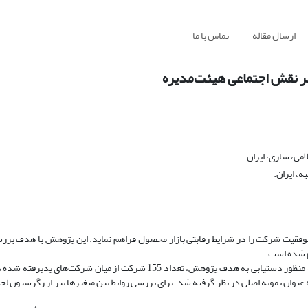
ارسال مقاله
تماس با ما
 بر نقش اجتماعی هیئت‌مدیره
ی، ساری، ایران.
، ایران.
فقیت شرکت را در شرایط رقابتی بازار محصول فراهم نماید. این پژوهش با هدف بررس
م شده است.
روش: این پژوهش از لحاظ هدف، کاربردی و از لحاظ ماهیت، همبستگی است. به منظور دستیابی به هدف پژوهش، تعداد 155 شرکت ا
ف سیستماتیک، انتخاب و به ‌عنوان نمونه اصلی در نظر گرفته شد. برای بررسی روابط بین متغیرها نیز از رگرسی