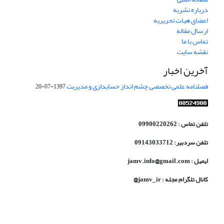
درباره نشریه
اعضای هیات تحریریه
ارسال مقاله
تماس با ما
نقشه سایت
آخرین اخبار
فصلنامه علمی تخصصی چشم انداز حسابداری و مدیریت
1397-07-20
تلفن تماس : 09900220262
تلفن سردبیر: 09143033712
ایمیل : jamv.info@gmail.com
کانال تلگرام مجله : jamv_ir@