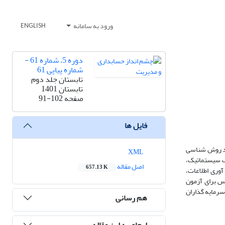
ورود به سامانه
ENGLISH
دوره 5، شماره 61 -
شماره پیاپی 61
تابستان جلد دوم
تابستان 1401
صفحه
91-102
فایل ها
بعد روش شناسی
XML
ذف سیستماتیک،
اصل مقاله
657.13 K
 استفاده جهت جمع آوری اطلاعات،
پس برای آزمون
سرمایه گذاران
هم رسانی
ارجاع به این مقاله