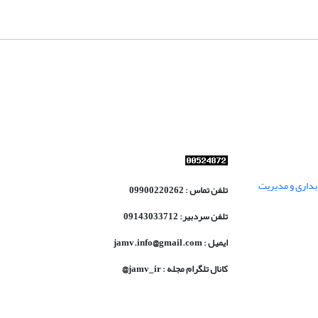
داری و مدیریت
تلفن تماس : 09900220262
تلفن سردبیر: 09143033712
ایمیل : jamv.info@gmail.com
کانال تلگرام مجله : jamv_ir@