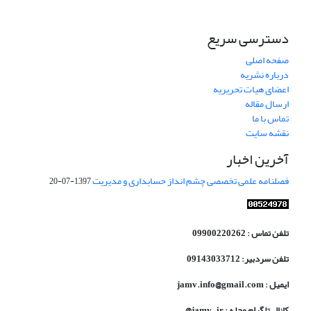
دسترسی سریع
صفحه اصلی
درباره نشریه
اعضای هیات تحریریه
ارسال مقاله
تماس با ما
نقشه سایت
آخرین اخبار
فصلنامه علمی تخصصی چشم انداز حسابداری و مدیریت
1397-07-20
تلفن تماس : 09900220262
تلفن سردبیر: 09143033712
ایمیل : jamv.info@gmail.com
کانال تلگرام مجله : jamv_ir@