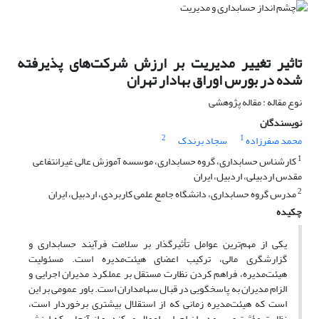
تاثیر تغییر مدیریت بر ارزش شرکت‌های پذیرفته
شده در بورس اوراق بهادار تهران
نوع مقاله : مقاله پژوهشی
نویسندگان
2
1
محمد صفرزاده
سجاد برندک
1
کارشناس حسابداری، گروه حسابداری، موسسه آموزش عالی غیرانتفاعی
مقدس اردبیلی، اردبیل، ایران
2
مدرس گروه حسابداری، دانشگاه جامع علمی کاربردی، اردبیل، ایران
چکیده
یکی از مهم‌ترین عوامل تأثیرگذار بر سلامت فرآیند حسابداری و
گزارشگری مالی، ترکیب اعضای هیئت‌مدیره است. مسئولیت
هیئت‌مدیره، فراهم کردن نظارت مستقل بر عملکرد مدیران اجرایی و
الزام مدیران به پاسخگویی در قبال سهامداران است. باور عمومی بر این
است که هیئت‌مدیره زمانی که از استقلال بیشتری برخوردار است،
نظارت مؤثرتری بر مدیران اجرایی اعمال می‌کند. و از آنجایی که ارزش