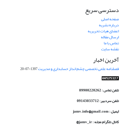
دسترسی سریع
صفحه اصلی
درباره نشریه
اعضای هیات تحریریه
ارسال مقاله
تماس با ما
نقشه سایت
آخرین اخبار
فصلنامه علمی تخصصی چشم انداز حسابداری و مدیریت
1397-07-20
تلفن تماس : 09900220262
تلفن سردبیر: 09143033712
ایمیل : jamv.info@gmail.com
کانال تلگرام مجله : jamv_ir@