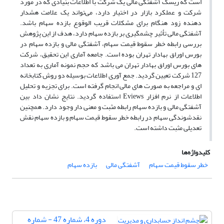
است که ریسک آشفتگی مالی یک شرکت با اطلاعات بنیادی که در مورد
شرکت و عملکرد بازار در اختیار دارد، می‌تواند یک علامت هشدار
دهنده زود هنگام برای مشکلات قریب الوقوع بازده سهام باشد.
آشفتگی مالی تأثیر چشمگیری بر بازده سهام دارد، هدف از این پژوهش
بررسی رابطه خطر سقوط قیمت سهام، آشفتگی مالی و بازده سهام در
بورس اوراق بهادار تهران بوده است. جامعه آماری این تحقیق، شرکت
های بورس اوراق بهادار تهران می باشد که حجم نمونه آماری به تعداد
127 شرکت تعیین گردید. جمع آوری اطلاعات بوسیله دو روش کتابخانه
ای و مراجعه به صورت های مالی انجام گرفته است. برای تجزیه و تحلیل
اطلاعات از نرم افزار Eviews استفاده گردید. نتایج نشان داد بین
آشفتگی مالی و بازده سهام رابطه مثبت و معنی دار وجود دارد. همچنین
نقدشوندگی سهام در رابطه خطر سقوط قیمت سهام و بازده سهام نقش
تعدیلی مثبت داشته است.
کلیدواژه‌ها
خطر سقوط قیمت سهام
آشفتگی مالی
بازده سهام
دوره 4، شماره 47 - شماره