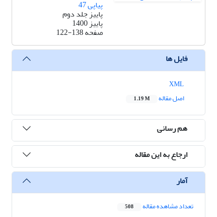
پیاپی 47
پاییز جلد دوم
پاییز 1400
صفحه
122-138
فایل ها
XML
اصل مقاله
1.19 M
هم رسانی
ارجاع به این مقاله
آمار
تعداد مشاهده مقاله
508