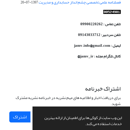
فصلنامه علمی تخصصی چشم انداز حسابداری و مدیریت
1397-07-20
تلفن تماس : 09900220262
تلفن سردبیر: 09143033712
ایمیل : jamv.info@gmail.com
کانال تلگرام مجله : jamv_ir@
اشتراک خبرنامه
برای دریافت اخبار و اطلاعیه های مهم نشریه در خبرنامه نشریه مشترک
شوید.
اشتراک
این وب سایت از کوکی ها برای اطمینان از ارائه بهترین
خدمات استفاده می کند.