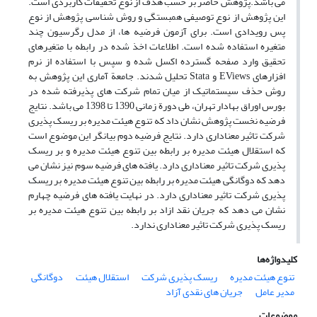
می باشد.پژوهش حاضر بر حسب هدف از نوع تحقیقات کاربردی است.
این پژوهش از نوع توصیفی همبستگی و روش شناسی پژوهش از نوع
پس رویدادی است. برای آزمون فرضیه ها، از مدل رگرسیون چند
متغیره استفاده شده است. اطلاعات اخذ شده در رابطه با متغیرهای
تحقیق وارد صفحه گسترده اکسل شده و سپس با استفاده از نرم
افزارهای EViews و Stata تحلیل شدند. جامعة آماری این پژوهش به
روش حذف سیستماتیک از میان تمام شرکت های پذیرفته شده در
بورس اوراق بهادار تهران، طی دورة زمانی 1390 تا 1398 می باشد. نتایج
فرضیه نخست پژوهش نشان داد که تنوع هیئت مدیره بر ریسک پذیری
شرکت تاثیر معناداری دارد. نتایج فرضیه دوم بیانگر این موضوع است
که استقلال هیئت مدیره بر رابطه بین تنوع هیئت مدیره و بر ریسک
پذیری شرکت تاثیر معناداری دارد. یافته های فرضیه سوم نیز نشان می
دهد که دوگانگی هیئت مدیره بر رابطه بین تنوع هیئت مدیره بر ریسک
پذیری شرکت تاثیر معناداری دارد. در نهایت یافته های فرضیه چهارم
نشان می دهد که جریان نقد ازاد بر رابطه بین تنوع هیئت مدیره بر
ریسک پذیری شرکت تاثیر معناداری ندارد.
کلیدواژه‌ها
تنوع هیئت مدیره
ریسک پذیری شرکت
استقلال هیئت
دوگانگی
مدیر عامل
جریان های نقدی آزاد
موضوعات