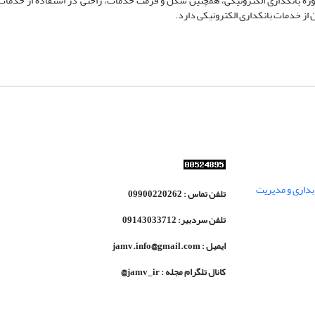
ه بانکداری الکترونیکی، همچنین شکل و فرمت خدمات، راحتی در استفاده از خدمات 
 از خدمات بانکداری الکترونیکی دارد.
داری و مدیریت
تلفن تماس : 09900220262
تلفن سردبیر: 09143033712
ایمیل : jamv.info@gmail.com
کانال تلگرام مجله : jamv_ir@