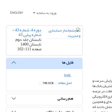
ورود به سامانه
ENGLISH
دوره 4، شماره 43 -
شماره پیاپی 43
تابستان جلد دوم
تابستان 1400
صفحه
102-111
فایل ها
XML
افزایش سرعت و
اصل مقاله
740.32 K
تریان بانک ها
تباطات در عرصه
ری الکترونیکی
هم رسانی
ه ای و همچنین
 نشان دادند که
ارجاع به این مقاله