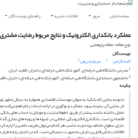
صفحه اصلی
مرور
اطلاعات نشریه
راهنمای نویسندگان
عملکرد بانکداری الکترونیک و نتایج مربوط رضایت مشتری
نوع مقاله : مقاله پژوهشی
نویسندگان
2
1
آمنه گرامی
مریم شریفی
1
مدرس دانشگاه فنی حرفه ای، آموزشکده فنی حرفه ای دختران، اقلید، ایران.
2
دانشجوی حسابداری دانشگاه فنی حرفه ای، آموزشکده فنی حرفه ای دختران، اقلید،
چکیده
با توجه به این که بانکها به عنوان موسسات اقتصادی همواره به دنبال تحقق توق
اثر بخشی آن، زمینه بهبود عملکرد و نوآوری در ارائه خدمات را فراهم می‌کندح
تمایل داشته باشند بیشتر از طریق خطوط اینترنت و موبایل با حساب های بانکی خ
اقتصادی است. بانکداری الکترونیکی، انقلابی در شیوه ها و رویه های تجاری گذ
دارای سطوح مختلف بوده و به تناسب هر کدام می‌توان تعریف خاصی را ارایه کرد
اطلاعات بانکی قابل پردازش به صورت دیجیتالی است، که در اختیار رایانه قرار 