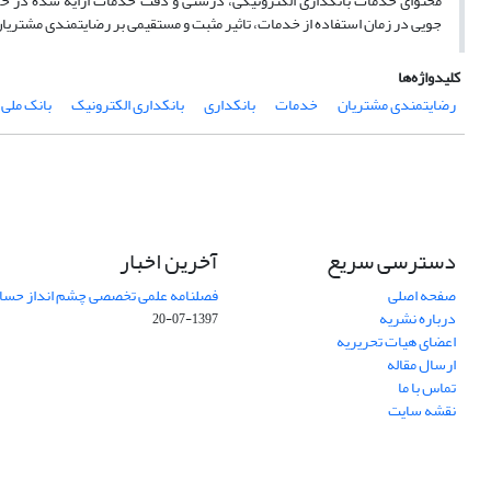
محتوای خدمات بانکداری الکترونیکی، درستی و دقت خدمات ارایه شده در حوز
جویی در زمان استفاده از خدمات، تاثیر مثبت و مستقیمی بر رضایتمندی مشتریان
کلیدواژه‌ها
رضایتمندی مشتریان
خدمات
بانکداری
بانکداری الکترونیک
بانک ملی
دسترسی سریع
آخرین اخبار
صفحه اصلی
فصلنامه علمی تخصصی چشم انداز حساب
درباره نشریه
1397-07-20
اعضای هیات تحریریه
ارسال مقاله
تماس با ما
نقشه سایت