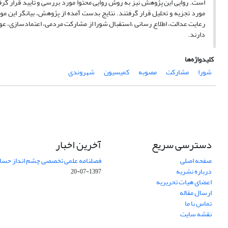
است. روایی این پژوهش نیز به روش روایی محتوا مورد بررسی و تایید قرار گ
مورد تجزیه و تحلیل قرار گرفتند. نتایج بدست آمده از پژوهش، بیانگر این 
رعایت عدالت، اطلاع رسانی ،استقبال شورا از مشارکت مردمی، اعتمادسازی، ع
دارند.
کلیدواژه‌ها
شورا
مشارکت
مصوبه
کمیسیون
شهروندی
دسترسی سریع
آخرین اخبار
صفحه اصلی
فصلنامه علمی تخصصی چشم انداز حساب
درباره نشریه
1397-07-20
اعضای هیات تحریریه
ارسال مقاله
تماس با ما
نقشه سایت