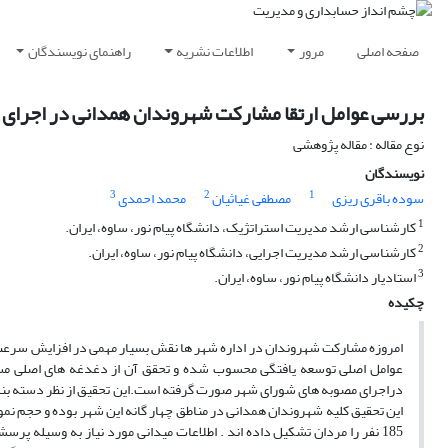
صفحه اصلی
مرور
اطلاعات نشریه
راهنمای نویسندگان
بررسی عوامل ارتقا مشارکت شهروندان همدانی در اجرای
نوع مقاله : مقاله پژوهشی
نویسندگان
3
2
1
سوده باقری ریزی
مصطفی غیاثیان
محمد احمدی
1
کارشناسی ارشد مدیریت استراتژیک، دانشگاه پیام نور، ساوه، ایران.
2
کارشناسی ارشد مدیریت اجرایی، دانشگاه پیام نور، ساوه، ایران.
3
استادیار دانشگاه پیام نور، ساوه، ایران.
چکیده
امروزه مشارکت شهروندان در اداره شهر ها نقش بسیار مهمی در افزایش سرعت 
عوامل اصلی توسعه یافتگی محسوب شده و تحقق آن از دغدغه های اصلی مس
دراجرای مصوبه های شورای شهر صورت گرفته است.این تحقیق از نظر دسته بندی
185 نفر را مردان تشکیل داده اند . اطلاعات میدانی مورد نیاز به وسیله پ