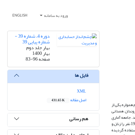
ورود به سامانه
ENGLISH
دوره 4، شماره 39 -
شماره پیاپی 39
بهار جلد دوم
بهار 1400
صفحه
83-96
فایل ها
XML
اصل مقاله
431.65 K
همواره یکی از
وندان همدانی
. جامعه آماری
هم رسانی
این تحقیق کلیه شهروندان همدانی در مناطق چهار گانه این شهر بوده و حجم نمونه مورد بررسی بر اساس جدول مورگان 384 نفر تعیین گردیده است،که از این تعداد ،199 نفر را زنان و
استفاده گردیده
ارجاع به این مقاله