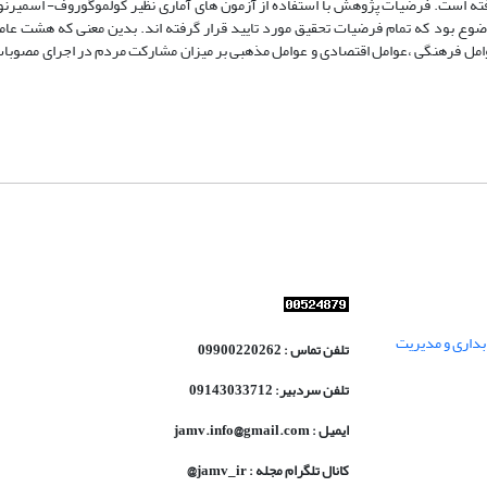
رفته است. فرضیات پژوهش با استفاده از آزمون های آماری نظیر کولموگوروف- اسمیر
موضوع بود که تمام فرضیات تحقیق مورد تایید قرار گرفته اند. بدین معنی که هشت عا
وامل فرهنگی ،عوامل اقتصادی و عوامل مذهبی بر میزان مشارکت مردم در اجرای مصوبات
داری و مدیریت
تلفن تماس : 09900220262
تلفن سردبیر: 09143033712
ایمیل : jamv.info@gmail.com
کانال تلگرام مجله : jamv_ir@