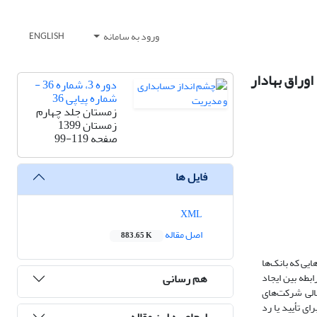
ورود به سامانه
ENGLISH
وراق بهادار
دوره 3، شماره 36 -
شماره پیاپی 36
زمستان جلد چهارم
زمستان 1399
صفحه
99-119
فایل ها
XML
اصل مقاله
883.65 K
یی که بانک‌ها
هم رسانی
طه بین ایجاد
الی شرکت‌های
ای تأیید یا رد
ارجاع به این مقاله