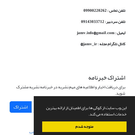
تلفن تماس : 09900220262
تلفن سردبیر: 09143033712
ایمیل : jamv.info@gmail.com
کانال تلگرام مجله : jamv_ir@
اشتراک خبرنامه
برای دریافت اخبار و اطلاعیه های مهم نشریه در خبرنامه نشریه مشترک
شوید.
اشتراک
این وب سایت از کوکی ها برای اطمینان از ارائه بهترین
خدمات استفاده می کند.
متوجه شدم
سامانه مدیریت نشریات علمی.
طراحی و پیاده سازی از
سیناوب