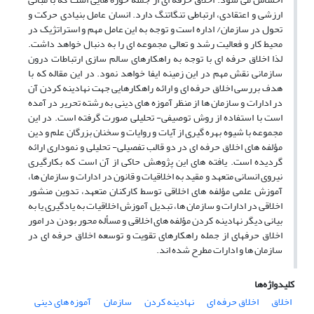
ارزشی و اعتقادی، ارتباطی تنگاتنگ دارد. انسان عامل بنیادی حرکت و
تحول در سازمان/ اداره است و توجه به این عامل مهم و استراتژیک در
محیط کار و فعالیت رشد و تعالی مجموعه ای را به دنبال خواهد داشت.
لذا اخلاق حرفه ای با توجه به راهکارهای سالم سازی ارتباطات درون
سازمانی نقش مهم در این زمینه ایفا خواهد نمود. در این مقاله که با
هدف بررسی اخلاق حرفه ای و ارائه راهکارهایی جهت نهادینه کردن آن
در ادارات و سازمان ها از منظر آموزه های دینی به رشته تحریر در آمده
است با استفاده از روش توصیفی- تحلیلی صورت گرفته است. در این
مجموعه با شیوه بهره گیری از آیات و روایات و سخنان بزرگان علم و دین
مؤلفه های اخلاق حرفه ای در دو قالب تفصیلی- تحلیلی و نموداری ارائه
گردیده است. یافته های این پژوهش حاکی از آن است که بکارگیری
نیروی انسانی متعهد و مقید به اخلاقیات و قانون در ادارات و سازمان ها،
آموزش علمی مؤلفه های اخلاقی توسط کارکنان متعهد، تدوین منشور
اخلاقی در ادارات و سازمان ها، تبدیل آموزش اخلاقیات به یادگیری یا به
بیانی دیگر نهادینه کردن مؤلفه های اخلاقی و مسأله محور بودن در امور
اخلاق حرفهای از جمله راهکارهای تقویت و توسعه اخلاق حرفه ای در
سازمان ها و ادارات مطرح شده اند.
کلیدواژه‌ها
اخلاق
اخلاق حرفه ای
نهادینه کردن
سازمان
آموزه های دینی