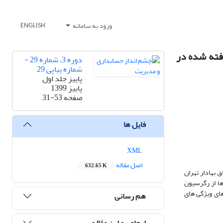
ورود به سامانه
ENGLISH
فته شده در
دوره 3، شماره 29 -
شماره پیاپی 29
پاییز جلد اول
پاییز 1399
صفحه
31-53
فایل ها
XML
اصل مقاله
632.65 K
بهادار تهران
ار گرفت. جهت آزمون فرضیه ها از رگرسیون
های ویژگی های
هم رسانی
ارجاع به این مقاله