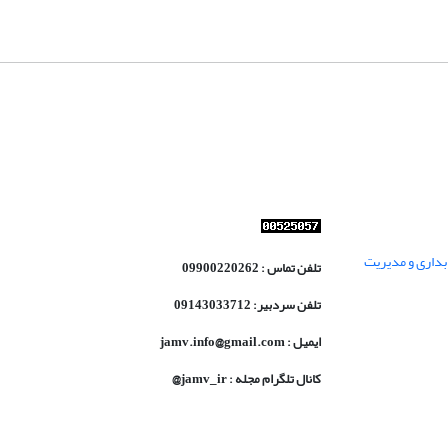
داری و مدیریت
تلفن تماس : 09900220262
تلفن سردبیر: 09143033712
ایمیل : jamv.info@gmail.com
کانال تلگرام مجله : jamv_ir@