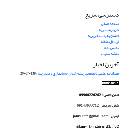
دسترسی سریع
صفحه اصلی
درباره نشریه
اعضای هیات تحریریه
ارسال مقاله
تماس با ما
نقشه سایت
آخرین اخبار
فصلنامه علمی تخصصی چشم انداز حسابداری و مدیریت
1397-07-20
تلفن تماس : 09900220262
تلفن سردبیر: 09143033712
ایمیل : jamv.info@gmail.com
کانال تلگرام مجله : jamv_ir@