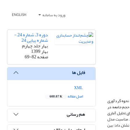
ورود به سامانه
ENGLISH
دوره 3، شماره 24 -
شماره پیاپی 24
بهار جلد چهارم
بهار 1399
صفحه
69-82
فایل ها
XML
اصل مقاله
608.07 K
 نحوه گردآوری
 حجم جامعه در
ه از این میان تعداد 241 پرسشنامه دریافت و مبنای تحلیل آماری
هم رسانی
ده شد. مناسبت مدل
نشان داد: بین
ارجاع به این مقاله