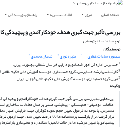
صفحه اصلی
مرور
اطلاعات نشریه
راهنمای نویسندگان
بررسی تأثیر جهت گیری هدف، خودکارآمدی و پیچیدگی کار
نوع مقاله : مقاله پژوهشی
نویسندگان
3
2
1
منصوره سادات غفاری
منیره نوری
شعبان محمدی
1
حسابرس اداره کل امور اقتصادی و دارایی خراسان شمالی، بجنورد، ایران.
2
کارشناسی ارشد حسابرسی، گروه حسابداری، موسسه آموزش عالی حکیم نظامی قوچ
3
مربی گروه حسابداری، موسسه آموزش عالی حکیم نظامی قوچان، ایران.
چکیده
این تحقیق به بررسی بررسی تأثیر جهت گیری هدف، خودکارآمدی و پیچیدگی کار
اطلاعات، توصیفی- همبستگی - پیمایشی، مبتنی بر مدل معادلات ساختاری است
قرار گرفت. نرخ بازگشت پرسشنامه ها 80 درصد
پیشنهادی با تبیین فرضیه ها در حالت تخمین استاندارد و معنی‌داری پارامترها 