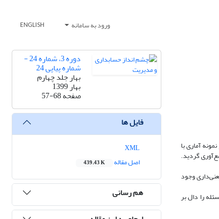
ورود به سامانه
ENGLISH
دوره 3، شماره 24 -
شماره پیاپی 24
بهار جلد چهارم
بهار 1399
صفحه
57-68
فایل ها
ونه آماری با
XML
رسان و تعداد 187 عدد از استفاده‌کنندگان جمع‌آوری گردید.
اصل مقاله
439.43 K
عنی‌داری وجود
هم رسانی
ئله را دال بر
ارجاع به این مقاله