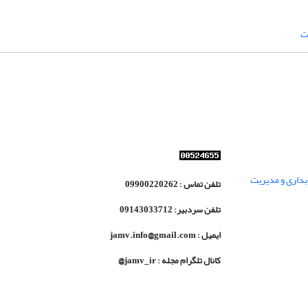
ت
داری و مدیریت
تلفن تماس : 09900220262
تلفن سردبیر: 09143033712
ایمیل : jamv.info@gmail.com
کانال تلگرام مجله : jamv_ir@