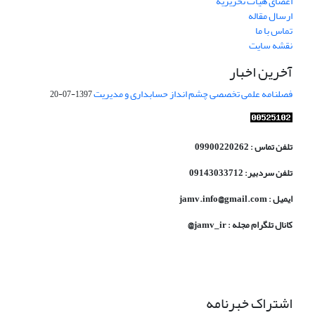
اعضای هیات تحریریه
ارسال مقاله
تماس با ما
نقشه سایت
آخرین اخبار
فصلنامه علمی تخصصی چشم انداز حسابداری و مدیریت
1397-07-20
تلفن تماس : 09900220262
تلفن سردبیر: 09143033712
ایمیل : jamv.info@gmail.com
کانال تلگرام مجله : jamv_ir@
اشتراک خبرنامه