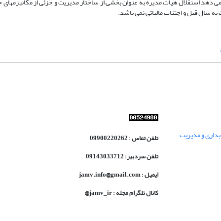
 استفاده شد. نتایج پژوهش نشان می دهد استقلال هیات مدیره به عنوان بخشی از ساختار مدیریت و جزئی از مکانیز
به سال قبل و اجتناب مالیاتی نمی باشد.
داری و مدیریت
تلفن تماس : 09900220262
تلفن سردبیر: 09143033712
ایمیل : jamv.info@gmail.com
کانال تلگرام مجله : jamv_ir@