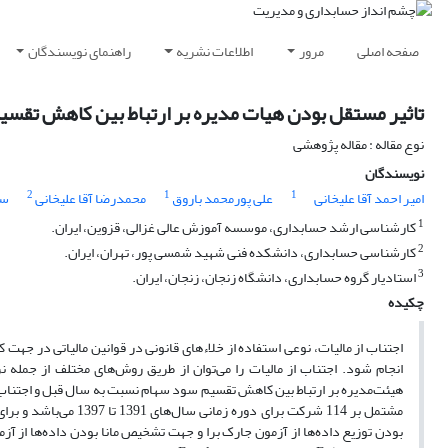
صفحه اصلی
مرور
اطلاعات نشریه
راهنمای نویسندگان
تاثیر مستقل بودن هیات مدیره بر ارتباط بین کاهش تقسی
نوع مقاله : مقاله پژوهشی
نویسندگان
2
1
1
امیر احمد آقا علیخانی
علی پورمحمد باروق
محمدرضا آقا علیخانی
سی
1
کارشناسی ارشد حسابداری، موسسه آموزش عالی غزالی، قزوین، ایران.
2
کارشناسی حسابداری، دانشکده فنی شهید شمسی پور، تهران، ایران.
3
استادیار گروه حسابداری، دانشگاه زنجان، زنجان، ایران.
چکیده
اجتناب از مالیات، نوعی استفاده از خلاء‌های قانونی در قوانین مالیاتی در جهت 
انجام شود. اجتناب از مالیات را می‌توان از طریق روش‌های مختلف از جمله 
هیئت‌مدیره بر ارتباط بین کاهش تقسیم سود سهام نسبت به سال قبل و اجتناب 
مشتمل بر 114 شرکت برا
بودن توزیع داده‌ها از آزمون جارک برا و جهت تشخیص مانا بودن داده‌ها از آز