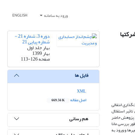
ورود به سامانه
ENGLISH
رکتها
دوره 3، شماره 21 -
شماره پیاپی 21
بهار جلد اول
بهار 1399
صفحه
113-126
فایل ها
XML
اصل مقاله
669.56 K
‌گذاری انتقالی
تاثیر استقلال
ری پزوهش حاضر
هم رسانی
 به‌منظور بررسی مانا
رها و ورود به
ارجاع به این مقاله