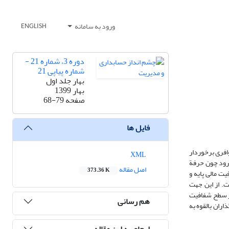
ورود به سامانه
ENGLISH
دوره 3، شماره 21 -
شماره پیاپی 21
بهار جلد اول
بهار 1399
صفحه
68-79
فایل ها
افری برخوردار
XML
‌رود چون حرفة
اصل مقاله
373.36 K
ت مالی پایه و
ت. از این جهت
 از سطح شفافیت
هم رسانی
اران بالقوه به
ارجاع به این مقاله