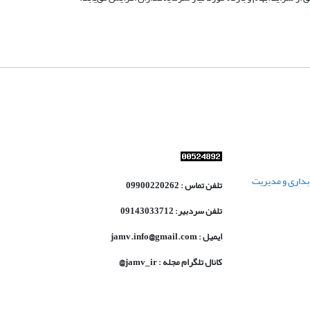
داری و مدیریت
تلفن تماس : 09900220262
تلفن سردبیر: 09143033712
ایمیل : jamv.info@gmail.com
کانال تلگرام مجله : jamv_ir@