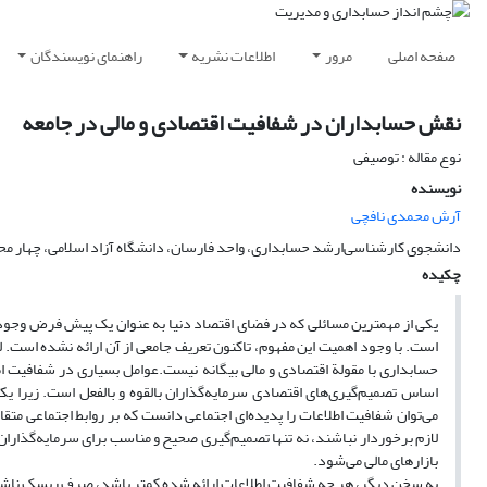
صفحه اصلی
مرور
اطلاعات نشریه
راهنمای نویسندگان
نقش حسابداران در شفافیت اقتصادی و مالی در جامعه
نوع مقاله : توصیفی
نویسنده
آرش محمدی نافچی
دانشجوی کارشناسی‌ارشد حسابداری، واحد فارسان، دانشگاه آزاد اسلامی، چهار محال
چکیده
یکی از مهمترین مسائلی که در فضای اقتصاد دنیا به عنوان یک پیش فرض وجود د
است. با وجود اهمیت این مفهوم، تاکنون تعریف جامعی از آن ارائه نشده است. 
حسابداری با مقولة اقتصادی و مالی بیگانه نیست.عوامل بسیاری در شفافیت اطلا
اساس تصمیم‌گیری‌های اقتصادی سرمایه‌گذاران بالقوه و بالفعل است. زیرا ی
می‌توان شفافیت اطلاعات را پدیده‌ای اجتماعی دانست که بر روابط اجتماعی متقاب
لازم برخوردار نباشند، نه تنها تصمیم‌گیری صحیح و مناسب برای سرمایه‌گذاران بال
بازارهای مالی می‌شود.
به سخن دیگر، هر چه شفافیت اطلاعات ارائه شده کمتر باشد، صرف ریسک ناشی از 