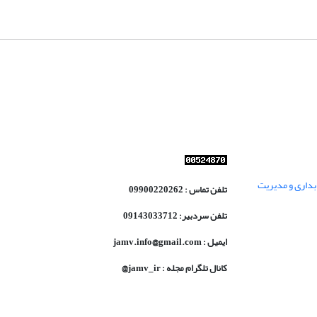
داری و مدیریت
تلفن تماس : 09900220262
تلفن سردبیر: 09143033712
ایمیل : jamv.info@gmail.com
کانال تلگرام مجله : jamv_ir@