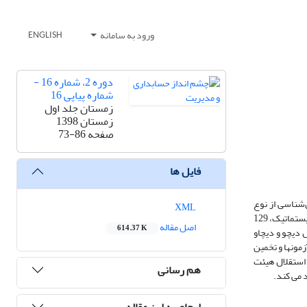
ورود به سامانه
ENGLISH
دوره 2، شماره 16 -
شماره پیاپی 16
زمستان جلد اول
زمستان 1398
صفحه
73-86
فایل ها
‌شناسی از نوع
XML
تحقیقات علّی (پس رویدادی) می‌باشد. جامعه آماری پژوهش، کلیه شرکت‌های پذیرفته‌شده در بورس اوراق بهادار تهران بوده و با استفاده از روش نمونه‌گیری حذف سیستماتیک، 129
اصل مقاله
614.37 K
کیفیت سود از مدل دیچو و دیچاو
زمونها و تخمین
ارد. استقلال هیئت
هم رسانی
 می کند.
ارجاع به این مقاله