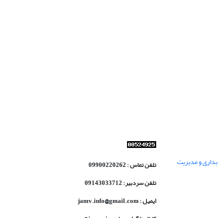
داری و مدیریت
تلفن تماس : 09900220262
تلفن سردبیر: 09143033712
ایمیل : jamv.info@gmail.com