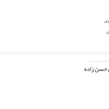
ندک
ن
 حسن زاده