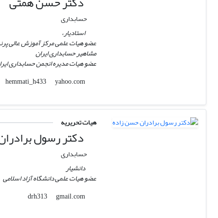
دکتر حسن همتی
حسابداری
استادیار،
عضو هیات علمی مرکز آموزش عالی پر
مشاهیر حسابداری ایران
عضو هیات مدیره انجمن حسابداری ایرا
yahoo.com
hemmati_h433
هیات تحریریه
دکتر رسول برادران
حسابداری
دانشیار
عضو هیات علمی دانشگاه آزاد اسلامی
gmail.com
drh313