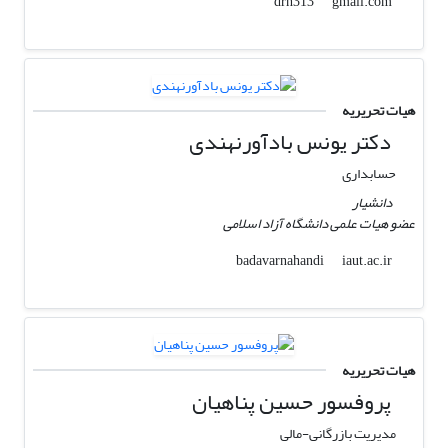
gmail.com
drh313
هیات تحریریه
دکتر یونس بادآورنهندی
حسابداری
دانشیار
عضو هیات علمی دانشگاه آزاد اسلامی
iaut.ac.ir
badavarnahandi
هیات تحریریه
پروفسور حسین پناهیان
مدیریت بازرگانی-مالی