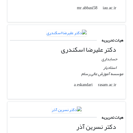
iau.ac.ir
mr.abbasi58
هیات تحریریه
دکتر علیرضا اسکندری
حسابداری
استادیار
موسسه آموزش عالی رسام
rasam.ac.ir
a.eskandari
هیات تحریریه
دکتر نسرین آذر