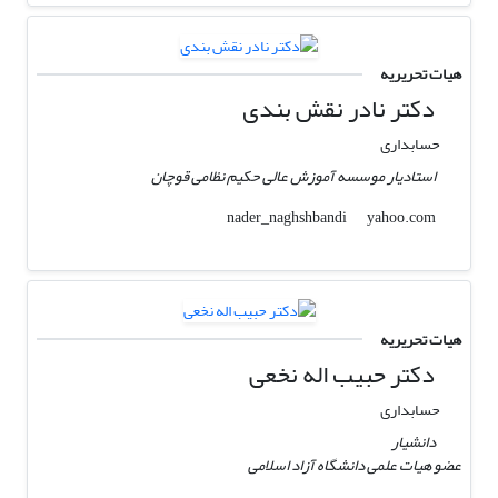
هیات تحریریه
دکتر نادر نقش بندی
حسابداری
استادیار موسسه آموزش عالی حکیم نظامی قوچان
yahoo.com
nader_naghshbandi
هیات تحریریه
دکتر حبیب اله نخعی
حسابداری
دانشیار
عضو هیات علمی دانشگاه آزاد اسلامی