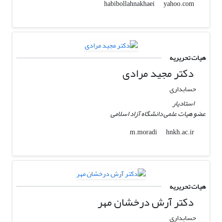
yahoo.com
habibollahnakhaei
هیات تحریریه
دکتر مجید مرادی
حسابداری
استادیار
عضو هیات علمی دانشگاه آزاد اسلامی
hnkh.ac.ir
m.moradi
هیات تحریریه
دکتر آرش درخشان مهر
حسابداری