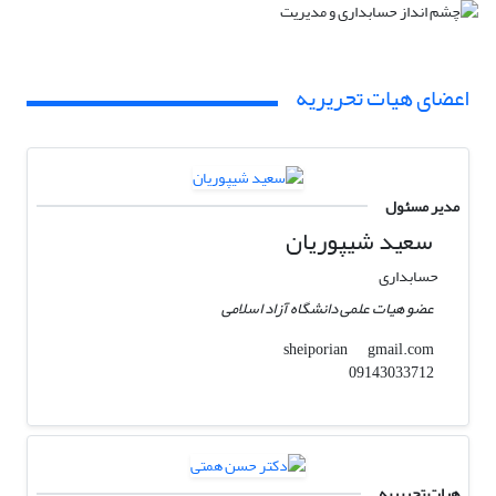
اعضای هیات تحریریه
مدیر مسئول
سعید شیپوریان
حسابداری
عضو هیات علمی دانشگاه آزاد اسلامی
gmail.com
sheiporian
09143033712
هیات تحریریه