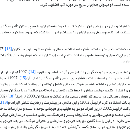
ه است) و می­توان جدای از نتایج در مورد آن­ها قضاوت کرد.
ق و کارآمد افراد و حتی در ارزیابی این عملکرد توسط خود، همکاران و یا سرپرستان تأثیر می­گذار
تند، این تلاطم محیطی مدیران این مؤسسات را بر آن داشته که بهبود عملکرد حسابرسا
[13]
 برای تحقیق و توسعه علم پرداختند. نتایج تحقیق نشان داد که هوش هیجانی تأثیرا
دارد.
ره هیجان های خود و دیگران را شامل می گردد (مایر و سالووی
[14]
، 1997) و از نظ
ت آمیز با خواسته­ها، مقتضیات و فشارهای محیطی تأثیر می­گذارد (بار-آن
[15]
،1997).
وجدان اجتماعی داشته باشیم. هوش هیجانی شامل توانایی­هایی مانند اینکه شخص بتواند
کنترل کند و خونسردی­اش را حفظ کند، کامیابی را به تاخیر بیاندازد، با دیگران همدلی
[18]
ن دانش در پیشرفت و رضایت شغلی (ابراهام
[19]
سازمانی، تصمیم گیری ، انگیزش، رهبری، تعارضات بین فردی به افراد کمک می کند (رابینز،2002). زیرا افراد موفق به قابلیت­های هیجانی توجه داشته و 
ان دهند و همین توانایی باعث ایجاد بستر و فرهنگ سازمانی مناسب در سازمان می­گرد
 دارد. در این راستا گلمن دو بعد فردی و سازمانی را معرفی می­کند. در بعد فردی به 
 های اجتماعی، مهارت های کسب آرامش، اعتماد به نفس و انگیزش بالا منجر می­شود. د