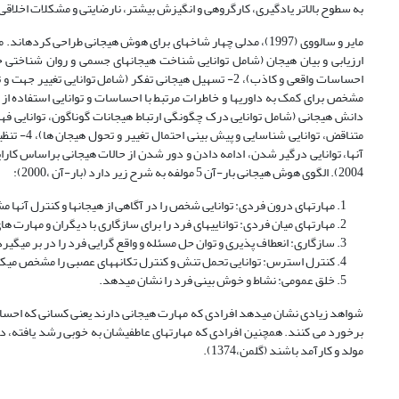
به سطوح بالاتر یادگیری، کارگروهی و انگیزش بیشتر، نارضایتی و مشکلات اخلاقی کمت
ارزیابی و بیان هیجان (شامل توانایی شناخت هیجان­های جسمی و روان شناختی خود،
احساسات واقعی و کاذب)، 2- تسهیل هیجانی تفکر (شامل توانای
دانش هیجانی (شامل توانایی درک چگونگی ارتباط هیجانات گوناگون، توانایی ف
متناقض، ت
آنها، توانایی درگیر شدن، ادامه دادن و دور شدن از حالات هیجانی براساس کارا
2004). الگوی هوش هیجانی بار-آن 5 مولفه به شرح زیر دارد (بار-آن ،2000):
مهارت­های درون فردی: توانایی شخص را در آگاهی از هیجان­ها و کنترل آنها
مهارت­های میان فردی: توانایی­های فرد را برای سازگاری با دیگران و مهارت
سازگاری: انعطاف پذیری و توان حل مسئله و واقع گرایی فرد را در بر می­گیرد
کنترل استرس: توانایی تحمل تنش و کنترل تکانه­های عصبی را مشخص می­ک
خلق عمومی: نشاط و خوش بینی فرد را نشان می­دهد.
شواهد زیادی نشان می­دهد افرادی که مهارت هیجانی دارند یعنی کسانی که احساس
برخورد می کنند. همچنین افرادی که مهارت­های عاطفی­شان به خوبی رشد یافته، د
مولد و کارآمد باشند (گلمن،1374).