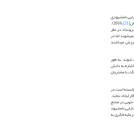
کاران، 2016). بروکینگ سرمایه فکری ر ا دارایی نامشهودی
ان
[21]
،2016).
برونداد در نظر
 نمی­شوند اما در
ارزش می­باشند
ت شوند. به طور
اشاره به دانش
کت با مشتریان
وابسته است در
ر ایجاد نماید.
 جویی در منابع
ارایی نامشهود
رمایه فکری به