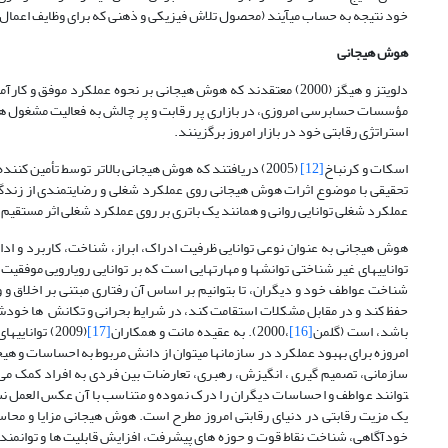
خود نتیجه به حساب می­آیند (محصول تلاش فیزیکی و ذهنی که برای وظایف اعمال شد
هوش هیجانی
دلویتز و هیگز (2000) معتقدند که هوش هیجانی بر نحوه عملکرد موف
مؤسسات حسابرسی امروزی، در بازاری پر رقابت و پر چالش به فعالیت مشغول هس
استراتژی رقابتی خود در بازار امروز برگزینند.
اسکات و کرنباخ
[12]
(2005) دریافتند که هوش هیجانی بالاتر توسط تأمین کننده خدمات، منجر به رضایت بیشتر یا مبادلات خدماتی بیشتر می­شود. لو و همکاران
تحقیقی با موضوع اثرات هوش هیجانی روی عملکرد شغلی و رضایتمندی از زندگی
عملکرد شغلی توانایی روانی و همانند یک باتری بر روی عملکرد شغلی اثر مستقیم 
هوش هیجانی به عنوان نوعی توانایی ظرفیت ادراک، ابراز، شناخت، کاربرد و ادا
توانایی­های غیر شناختی توانش­ها و مهارت­هایی است که بر توانایی رویارویی موفقی
شناخت عواطف خود و دیگران، تا بتوانیم بر اساس آن رفتاری مبتنی بر اخلاق و 
حفظ کند و در مقابل مشکلات استقامت کند، در شرایط بحرانی و تکانش ها خودش را 
باشد، است (گلمن
[16]
،2000). به عقیده مانت و همکاران
[17]
(2009) توانایی­های هوش هیجانی در محیط کار نقش مهمی دارد (مانت و همکاران،2009). رابینزّ
امروزه برای بهبود عملکرد در سازمان­ها می­توان از دانش مربوط به احساسات و هیجانات استفاده کرد (رابینزّ، 2002) و ای
توانند عواطف و احساسات دیگران را درک نموده و متناسب با آن عکس العمل نش
یک مزیت رقابتی در دنیای رقابتی امروز مطرح است. هوش هیجانی مزایا و محاسنی
خودآگاهی، شناخت نقاط قوت و حوزه های پیشرفت، افزایش قابلیت ها و توانمندی