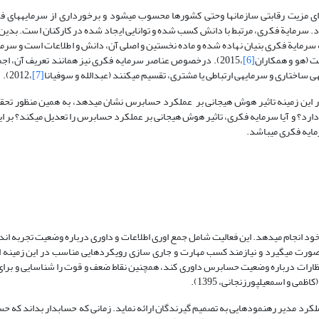
ای مزیت رقابتی سازمان­ها وحتی کشورها محسوب می­شود و برخورداری از سرمایه­های 
ه سرمایة فکری بنیان نهاده شده و ماده نخستین و اصلی آن، دانش و اطلاعات است و سرما
ت (هو و همکاران
[6]
،2015). درخصوص عناصر سرمایه فکری نیز همانند تعریف آن، اج
 ساختاری و سرمایه­ی ارتباطی یا مشتری، تقسیم می­کنند (عبدالله و سوفیانا
[7]
،2012).
در این زمینه تاثیر هوش هیجانی بر عملکرد حسابرس نشان می­دهد، به همین منظور تح
ارد؟ و آیا سرمایه فکری، تاثیر هوش هیجانی بر عملکرد حسابرس را تعدیل می­کند؟ بر
یه فکری می­باشد.
د انجام می­دهد. این فعالیت شامل جمع اوری اطلاعات و داوری درباره وضعیت تجربه ان
ت می­گیرد و نیازمند کسب مهارت و جاری سازی رویکردهایی مناسب در این زمینه اس
ظارات درباره وضعیت حسابرس داوری کند، همچنین نقاط ضعف و قوت را شناسایی و برای به
ی و اسمعیل­پورزنجانی، 1395).
کرد مدیر رهنمودهایی به تصمیم گیرندگان ارائه نماید. زمانی که حسابدار بداند که ح