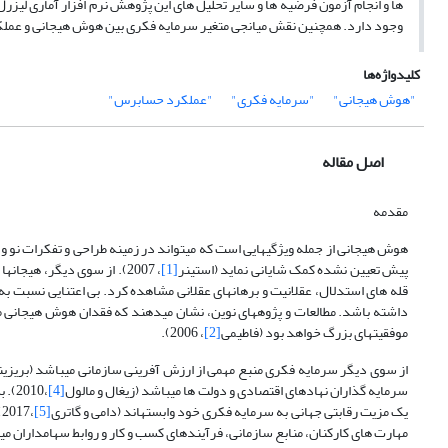
ها و انجام آزمون فرضیه ها و سایر تحلیل های این پژوهش نرم افزار آماری لیزر
وجود دارد. همچنین نقش میانجی متغیر سرمایه فکری بین هوش هیجانی و عملک
کلیدواژه‌ها
"هوش هیجانی"
"سرمایه فکری"
"عملکرد حسابرس"
اصل مقاله
مقدمه
هوش هیجانی از جمله ویژگی­هایی است که می­تواند در زمینه طراحی و تفکرات نو و
پیش تعیین نشده کمک شایانی نماید (استینر
[1]
، 2007). از سوی دیگر، هیج
قله های استدلال، عقلانیت و برهان­های عقلانی مشاهده کرد. بی اعتنایی نسبت به هی
داشته باشد. مطالعات و پژوه­های نوین، نشان می­دهند که فقدان هوش هیجانی می
موفقیت­های بزرگ خواهد بود (فاطیمی
[2]
، 2006).
از سوی دیگر سرمایه فکری منبع مهمی از ارزش آفرینی سازمانی می­باشد (بریزی
سرمایه گذاران نهادهای اقتصادی و دولت ها می­باشد (زیغال و مالول
[4]
،010
یک مزیت رقابتی جهانی به سرمایه فکری خود وابسته­اند (دامی و گاتری
[5]
،
مهارت های کارکنان، منابع سازمانی، فرآیندهای کسب و کار و روابط سهامداران می­باشد