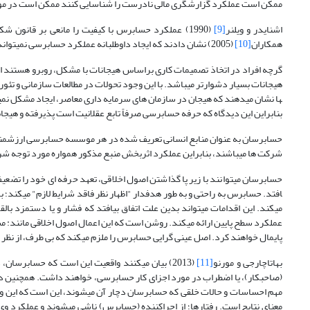
ممکن است عملکرد گزارشگری مالی نادرست را شناسایی کنند ممکن است در مورد
اشنایدر و ویلنر
[9]
(1990) عملکرد حسابرس با کیفیت را مانعی بر قانون 
همکاران
[10]
(2005) نشان دادند که ایجاد داوطلبانه عملکرد حسابرسی نمی­تواند به کاهش قابل توجهی در تخلف منجر شود.
گرچه افراد در اتخاذ تصمیمات کاری براساس هیجانات با مشکل، روبرو هستند ام
ها نشان می­دهند که هیجان در سازمان های سرمایه داری معاصر، ایجاد مشکل نمی­
بنابراین این دیدگاه که حرفه حسابرسی صرفاً تابع عقلانیت است پذیرفته و هیجا
حسابرسان به عنوان منابع انسانی تعریف شده در هر موسسه حسابرسی ارزشمندتر
شرکت ها می­باشند، بنابراین عملکرد اثربخش منبع مذکور همواره مورد توجه شر
افتد. حسابرس به راحتی و به طور هدفدار "اظهار نظر فاقد شرایط لازم" می­کند؛
می­کند. این اقدامات می­تواند بدین علت اتفاق بیافتد که فشار و یا دستمزد
عملکرد سطح پایین ارائه می­کند. روشن است که این اعمال اصول اخلاقی مانند: م
پایمال خواهند کرد. اصل عینی گرایی حسابرس را ملزم می­کند که بی طرف، از نظر فکری
بهاتاچارجی و مورنو
[11]
(2013) بیان می­کنند واقعیت این است که حسابر
(صاحبکار)، یا اضطراب در مورد اجزای کار حسابرسی، خواهند داشت. همچنین در 
مهم احساسات و حالات خلقی که حسابرسان دچار آن می­شوند، این است که این واکنش
معنای نتایج است. رفتارها؛ از اجراکننده (حسابرس) ناشی می­شوند و عملکرد وی را