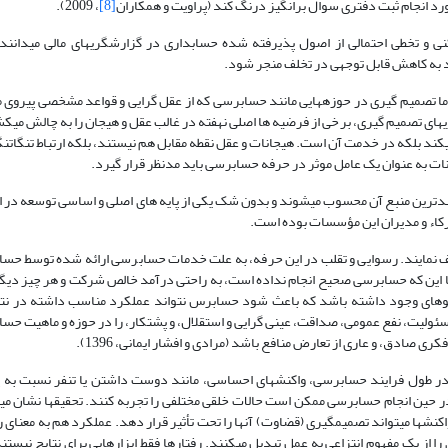
 انجام ثبت دفتری سوال برانگیز درنگ کند (پراویت و همکاران
[8]
، 2009).
شکنی و تخطی احتمالی از اصول پذیرفته شده حسابداری در گزارشگری­های مالی می­دانن
ا تصمیم گیری در حوزه­هایی مانند حسابرسی که از عقل گرایی و قواعد مشخصی پیروی می
کند بلکه در خدمت آن است. هیجانات و عقل نقطه مقابل هم نیستند، بلکه ارتباط تنگاتنگی
نات به عنوان یک عامل موثر در حرفه حسابرسی باید مدنظر قرار گیرد.
ین منبع آن محسوب می­شوند و بدون شک یکی از پایه های اصلی و اساسی توسعه در ای
کاء و مدیران این مؤسسات بوده است.
 با این که حسابرسی صحیح انجام نداده است، به راحتی درآمد خالص شرکت و هر چیز دیگر ر
 بالقوه­ای وجود داشته باشد که باعث شود حسابرس نتواند عملکرد مناسب داشته در 
سئولیت، نفع عمومی، صداقت، عینی گرایی و استقلال، و پشتکار، را در حوزه و ماهیت حساب
 صادق، و عاری از تعارض منافع باشد (مرادی و افشار ایمانی، 1396).
سان، در طول فرایند حسابرسی، واکنش­های احساسی، مانند دوست داشتن یا تنفر نسبت ب
حین انجام حسابرسی ممکن است حالات خلقی مختلفی را تجربه کنند. تحقیق­ها نشان می­
­ها می­تواند تصمیم­گیری (قضاوت) آن­ها را تحت تأثیر قرار دهد. عملکرد هم به معنای ر
 از یک مفهوم انتزاعی به عمل تبدیل می­کنند. رفتارها فقط ابزارهایی برای نتایج نیستند