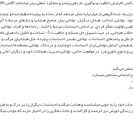
ر، افزایش خلاقیت و نوآوری، بازدهی بیشتر و عملکرد شغلی بهتر می­انجامد (گلمن،2000).
 توانایی شناخت هیجان دیگران، توانایی بیان صحیح هیجان­ها و نیازهای مرتبط با آنها،
ی تغییر جهت و تعیین اولویت تفکر فردی، بر اساس احساسات مرتبط با اشیاء، رخدادها و افراد؛ توانایی
مشخص برای کمک به داوری­ها و خاطرات مرتبط با احساسات و توانایی استفاده از حالات هیجانی، در جهت تسهیل حل مسئله 
هم علل و پیامدهای احساسات، توانایی تفسیر احساسات پیچیده، مثل هیجان­های مرکب و
وانایی شناسایی و پیش بینی احتمال تغییر و تحول هیجان ها)، 4- تنظیم هیجان (شامل توانایی ابراز احساسات خوشایند و دردناک، توانایی مشاهد
یی و یا نوع داوری فرد در موقعیت خاص، توانایی مدیریت هیجانات خود و دیگران (غانی و
 مشخص می کند.
 های اجتماعی مشخص می­سازد.
.
ند.
ات خود را به خوبی می­شناسند و هدایت می­کنند احساسات دیگران را نیز درک و به طرز
ر زندگی خویش نیز خرسند و کارآمدند و عادات فکری را در اختیار دارند که موجب می­گرد