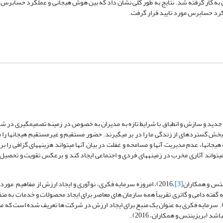
ل به کار گرفته شد. نتایج به طور کلی نشان داد که بین هوش هیجانی و عملکرد حسابرس ر
رد حسابرس مورد تایید قرار گرفت.
 جدید و سازش و انطباق با شرایط تازه به مدیران به خصوص در زمینه تصمیم­گیری در شرا
ان­ها بخش گستردهای از زندگی ما را در بر می­گیرند. حضور مستقیم و غیرمستقیم هیجان­ها را 
جان­ها، عدم مدیریت آن­ها و مسامحه و غفلت در بیان آن­ها می­تواند هزینه­های گزافی را بر
­تواند آثاری مخرب در زمینه­های فردی و اجتماعی ایجاد کند و برعکس تقویت و تحصیل 
نتس و همکاران
[3]
،2016)، امروزه سرمایه فکری، نوآوری و ایجاد ارزش از مفاهیم مورد
2). به گفته دامی و گاتری تقریباً همه سازمان های معاصر برای ایجاد محصولات و خدمات به من
2017). سرمایه فکری به عنوان یک منبع برای ایجاد ارزش در شرکت ها تعریف شده است که م
 (بریزینتس و همکاران، 2016).