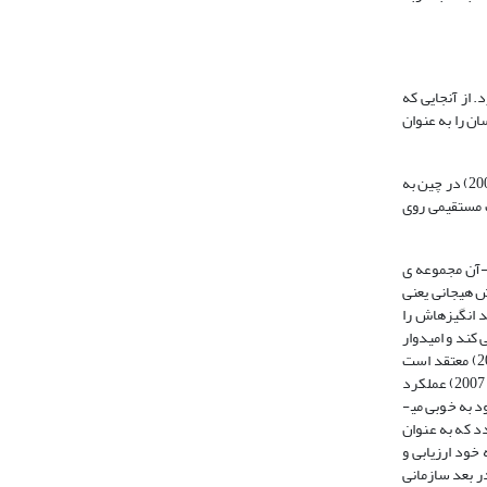
د. از آنجایی که
ن را به عنوان
(2007) در چین به
ت مستقیمی روی
ر بار-آن مجموعه ی
 هوش هیجانی یعنی
 انگیزه­اش را
 کند و امیدوار
(2002) معتقد است
، 2007) عملکرد
در ارتباطات خود به خوبی می­
د که به عنوان
خود ارزیابی و
ر بعد سازمانی