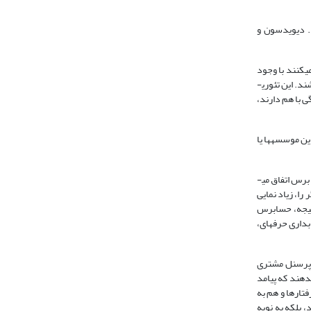
د. دیویدسون و
­کنند با وجود
هیجانات بسیار دشوارتر می­باشد. با این وجود تحولات در مطالعات سازمانی و تئوری­های تصمیم گیری، برخی از فرضیه ها اصلی نهفته در غالب عقل و هیجان را به چالش می­کشند. این تئوری­
 با هم دارند،
ن موسسه­ها یا
حسابرسان می­توانند با زیر پا گذاشتن اصول اخلاقی، تعهد حرفه ای خود را تضعیف نمایند. رسوایی و تقلب در این حرفه، به علت خدمات حسابرسی ارائه شده توسط حسابرس اتفاق می­
ا، زیاد نمایی
نتیجه، حسابرس
داری حرفه­ای،
ه پرسنل مشتری
دهند که پیامد
فتارها و هم به
، بلکه به نوبه