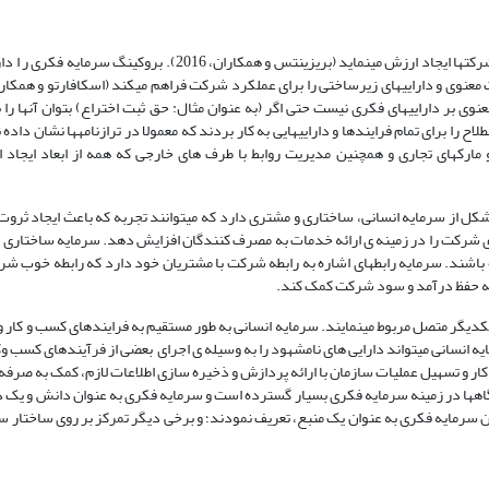
سرمایه فکری بر اساس دیدگاه مبتنی بر منبع یک منبع نامشهود است که برای شرکت­ها ایجاد ارزش می­نماید (بریزینتس و هم
الکیت معنوی و دارایی­های زیرساختی را برای عملکرد شرکت فراهم می­کند (اسکافارتو و همکار
معنوی بر دارایی­های فکری نیست حتی اگر (به عنوان مثال: حق ثبت اختراع) بتوان آنها را 
ن اصطلاح را برای تمام فرایندها و دارایی­هایی به کار بردند که معمولا در ترازنامه­ها نشان داده
مارک­های تجاری و همچنین مدیریت روابط با طرف های خارجی که همه از ابعاد ایجاد 
متشکل از سرمایه انسانی، ساختاری و مشتری دارد که می­توانند تجربه که باعث ایجاد ثرو
ره­وری شرکت را در زمینه ی ارائه خدمات به مصرف کنندگان افزایش دهد. سرمایه ساختاری 
ند. سرمایه رابطه­ای اشاره به رابطه شرکت با مشتریان خود دارد که رابطه خوب شر
جه حفظ درآمد و سود شرکت کمک کند.
کدیگر متصل مربوط می­نمایند. سرمایه انسانی به طور مستقیم به فرایندهای کسب و کار 
 انسانی می­تواند دارایی های نامشهود را به وسیله ی اجرای بعضی از فرآیندهای کسب وکا
کار و تسهیل عملیات سازمان با ارائه پردازش و ذخیره سازی اطلاعات لازم، کمک به صرفه
گاه­ها در زمینه سرمایه فکری بسیار گسترده است و سرمایه فکری به عنوان دانش و یک د
ن سرمایه فکری به عنوان یک منبع، تعریف نمودند؛ و برخی دیگر تمرکز بر روی ساختار س