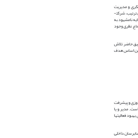
فکری و مدیریت
سرمایه­هاست که در عرصه محیط پرتلاطم و چالشی، رمز موفقیت محسوب می شود. سرمایة فکری، مرتبط با دانش کسب شده و توانایی ایجاد شده در کارکنان است. بدین ترتیب، شرکت­
یه نامشهود به
ماع نظری وجود
قیق حاضر تلاش
 این اساس هدف
دوزی و پیشرفت
ت. مدیر و یا
بود فعالیت­ها
سابرسان داخلی