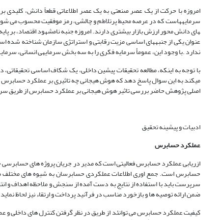
امروزه با حرکت از یک عصر صنعتی به یک عصر اطلاعاتی قطعاً دانش، کلیدی بر
های دانش محور ارزش بازار بیشتری دارند. امروزه جنبه نامشهود اقتصاد، بر پای
عنوان یکی از جنبه­های اساسی مزیت رقابتی و استراتژی سازمان شناخته شده اس
ندارد .با وجود این، عمومأ سرمایه فکری را به سه بخش سرمایه­ی انسانی، سرمایه­ی
با توجه به اینکه، مطالعه تحقیقات پیشین داخلی، یک شکاف اساسی تحقیقاتی، 
می­کند به این سوال پاسخ دهد که هوش هیجانی چه تاثیری بر عملکرد حسابرس د
اصلی پژوهش حاضر بررسی تاثیر هوش هیجانی بر عملکرد حسابرس از طریق سرما
ادبیات و پیشینه تحقیق
عملکرد حسابرس
ازریابی عملکرد حسابرس فعالیتی است که مدیر در جریان پروژه های حسابرسی خو
حسابرس است. جمع اوری اطلاعات عملکردی حسابرسان به شیوه های مختلف صور
سرپرست باید با استفاده از نتایج به دست آمده از سنجش و ملاحظه اهداف و انت
ضمن ارائه توصیه ها و بازخورد مناسب در فرآنید پرداخت و ارتقاء نیز لحاظ نماید (کاظم
کیفیت عملکرد حسابرس می توانئد از طریق در نظر گرفتن کنترل های داخلی و عمل