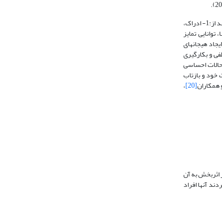
مایر و سالووی (1997)، مدلی چهار شاخ­های برای هوش هیجانی طراحی کرده­اند. مدل یاد شده گروهی از مهارت­ها را نشان می­دهد که از ساده به پیچیده تنظیم شده و عبارتند از:1- ادراک،
 توانایی تمایز
 ایجاد هیجان­های
و خلاقیت)، 3- شناخت و تحلیل داده­های عاطفی و بکارگیری
 حالات احساسی
ه احساسات خود و بازتاب
 همکاران
[20]
،
 اثربخش به آن
ند آنها افراد