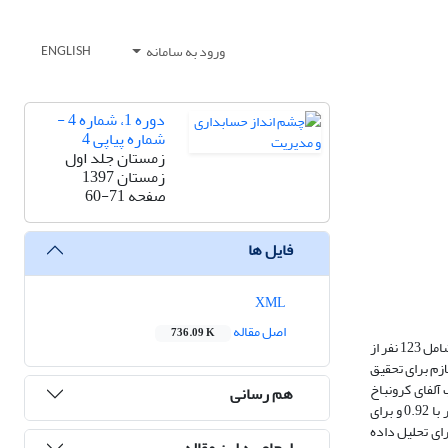
ورود به سامانه
ENGLISH
دوره 1، شماره 4 -
شماره پیاپی 4
زمستان جلد اول
زمستان 1397
صفحه
60-71
فایل ها
XML
اصل مقاله
736.09 K
هدف پژوهش حاضر بررسی تاثیر هوش هیجانی بر عملکرد حسابرس با نقش واسط سرمایه فکری می باشد. این پژوهش از نوع کاربردی بوده و حجم جامعه ی پژوهش شامل 123 نفر از
حجم نمونه 92 نفر تعیین گردید. داده های لازم برای تحقیق
آلفای کرونباخ
هم رسانی
استفاده گردید، که ضریب پایایی برای پرسشنامه استاندارد هوش هیجانی بار-آن (1980) برابر با 0.85، برای پرسشنامه سرمایه فکری بونیتس و همکاران(2000) برابر با 0.92 و برای
گردید. برای تحلیل داده
ارجاع به این مقاله