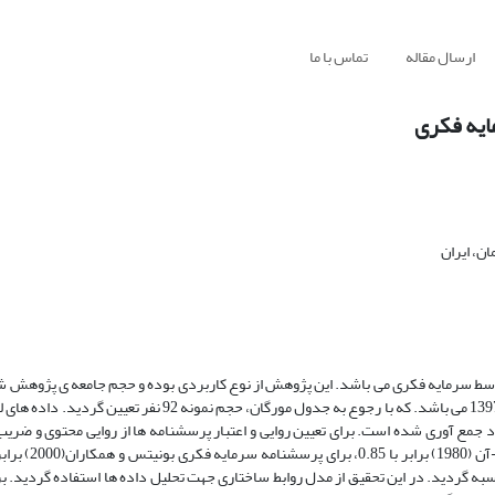
ارسال مقاله
تماس با ما
ایه فکری
ن، ایران
حسابرسان شاغل در موسسات حسابرسی و سازمان حسابرسی اهواز در سال 1397 می باشد. که با رجوع به جدول مورگان، 
د جمع آوری شده است. برای تعیین روایی و اعتبار پرسشنامه ها از روایی محتوی و ضریب 
مه عملکرد حسابرسان امبروز جونز و همکاران(2012) برابر 85/0 محاسبه گردید. در این تحقیق از مدل روابط ساختاری جهت تحلیل داده ها استفاده 