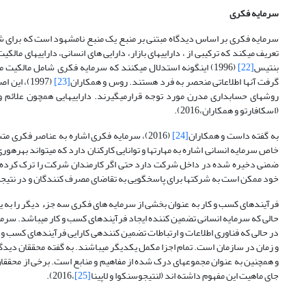
سرمایه فکری
تعریف می­کند که ترکیبی از ، دارایی­های بازار، دارایی های انسانی، دارایی­های م
بنتیس
[22]
(1996) اینگونه استدلال می­کنند که سرمایه فکری شامل مالکیت 
گرفت آن­ها اطلاعاتی منحصر به فرد هستند. روس و همکاران
[23]
(1997)، ای
روشهای حسابداری مدرن مورد توجه قرارمیگیرند. دارایی­هایی همچون علائم و 
(اسکافارتو و همکاران،2016).
به گفته داست و همکاران
[24]
(2016)، سرمایه فکری اشاره به عناصر فکری 
خاص سرمایه انسانی اشاره به مهارت­ها و توانایی کارکنان دارد که می­تواند به
ضمنی دخیره شده در داخل شرکت دارد حتی اگر کارمندان شرکت را ترک کرده باش
خود ممکن است به شرکت­ها برای پاسخگویی به تقاضای مصرف کنندگان و در نتی
فرآیندهای کسب و کار به عنوان بخشی از سرمایه های فکری سه جزء دیگر را به ی
حالی که سرمایه انسانی تضمین کننده ایجاد فرآیندهای کسب و کار می­باشد. سرمایه
در حالی که فناوری اطلاعات و ارتباطات تضمین کننده­ی کارایی فرآیندهای کسب و 
و زمان در سازمان است. تمام اجزا مکمل یکدیگر می­باشند. به گفته محققان دید
و همچنین به عنوان مجموعه­ای درک شده از مفاهیم و منابع است. برخی از محققا
جای ماهیت این مفهوم داشته اند (لنتیجوسنکوا و لاپینا
[25]
،2016).