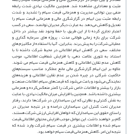
مثبت و معناداری مشاهده شد. همچنین مالکیت نهادی شدت رابطه
منفی بین توانایی مدیریت و همزمانی قیمت سهام را تشدید و شدت
رابطه مثبت بین ابهام در گزارشگری مالی و همزمانی قیمت سهام را
تعدیل و کاهش می‌دهد. به عبارت دیگر مدیران توانمند، سعی در کسب
اعتبار تجاری کرده تا از این طریق، با حفظ وجود نقد بیشتر در داخل
شرکت برای بازه زمانی طولانی مدت ، پروژه های سرمایه گذاری و
عملیاتی شرکت را به پیش برند. بنابراین، آنها با استفاده از مکانیزم های
مختلف، سعی در کاهش ابهام اطلاعاتی در محیط شرکت داشته تا با
استناد به تئوری علامت دهی، با افزایش شفافیت اطلاعاتی، موجب
کاهش عدم تقارن اطلاعاتی و کاهش همزمانی قیمت سهام می شوند.
علاوه بر این ابهام گزارشگری مالی مانع عملکرد مناسب سیستم‌های
حاکمیت شرکتی در چیره شدن بر عدم تقارن اطلاعاتی و هزینه‌های
نمایندگی می‌شود و ‌باعث ‌می‌شود ‌که ‌قیمت‌های ‌سهام، ‌اطلاعات ‌صنعت ‌و
‌بازار‌ را بیشتر ‌و‌ اطلاعات ‌خاص ‌شرکت را ‌کمتر منعکس‌کرده ‌و ‌همزمانی
‌بیشتری ‌داشته ‌باشد. همچنین با افزایش میزان مالکیت نهادی، با عنایت
به نقش کنترلی و نظارتی که این سهامداران در شرکت‌ها دارند، رفتار
مدیران تحت کنترل این سهامداران درامده و در نتیجه مدیران در
راستای حقوق این سهامداران که خواهان افزایش ارزش شرکت هستند،
گام بر خواهند داشت. این عوامل موجب افزایش محتوای اطلاعاتی قیمت
سهام شده و اطلاعات بیشتری در قیمت سهام شرکت وارد شده که
نتیجه این امر، کاهش همزمانی قیمت سهام خواهد بود.