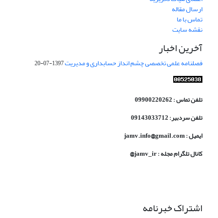
ارسال مقاله
تماس با ما
نقشه سایت
آخرین اخبار
فصلنامه علمی تخصصی چشم انداز حسابداری و مدیریت
1397-07-20
تلفن تماس : 09900220262
تلفن سردبیر: 09143033712
ایمیل : jamv.info@gmail.com
کانال تلگرام مجله : jamv_ir@
اشتراک خبرنامه