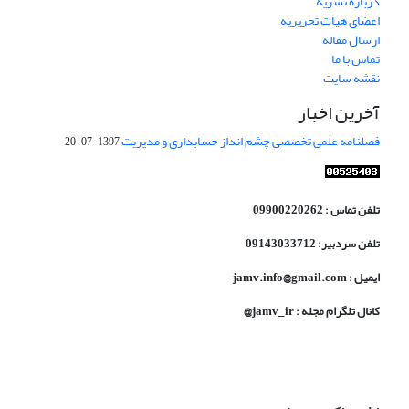
درباره نشریه
اعضای هیات تحریریه
ارسال مقاله
تماس با ما
نقشه سایت
آخرین اخبار
فصلنامه علمی تخصصی چشم انداز حسابداری و مدیریت
1397-07-20
تلفن تماس : 09900220262
تلفن سردبیر: 09143033712
ایمیل : jamv.info@gmail.com
کانال تلگرام مجله : jamv_ir@