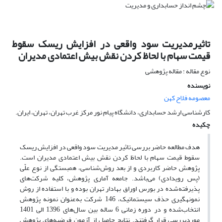
تاثیرمدیریت سود واقعی در افزایش ریسک سقوط
قیمت سهام با لحاظ کردن نقش بیش اعتمادی مدیران
نوع مقاله : مقاله پژوهشی
نویسنده
معصومه فلاح کهن
کارشناسی ارشد حسابداری، دانشگاه پیام نور مرکز غرب تهران، تهران، ایران.
چکیده
هدف مطالعه حاضر بررسی تاثیر مدیریت سود واقعی در افزایش ریسک
سقوط قیمت سهام با لحاظ کردن نقش بیش اعتمادی مدیران است.
پژوهش حاضر کاربردی و از بعد روش‌شناسی، همبستگی از نوع علّی
(پس رویدادی) می‌باشد. جامعه آماری پژوهش، کلیه شرکت‌های
پذیرفته‌شده در بورس اوراق بهادار تهران بوده و با استفاده از روش
نمونهگیری حذف سیستماتیک، 146 شرکت به‌عنوان نمونه پژوهش
انتخاب‌شده و در دوره‌ زمانی 6 ساله بین سال‌های 1396 الی 1401
موردبررسی قرار گرفتند. نتایج حاصل از آزمون فرضیه‌های پژوهش