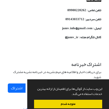
تلفن تماس : 09900220262
تلفن سردبیر: 09143033712
ایمیل : jamv.info@gmail.com
کانال تلگرام مجله : jamv_ir@
اشتراک خبرنامه
برای دریافت اخبار و اطلاعیه های مهم نشریه در خبرنامه نشریه مشترک
شوید.
اشتراک
این وب سایت از کوکی ها برای اطمینان از ارائه بهترین
خدمات استفاده می کند.
متوجه شدم
سامانه مدیریت نشریات علمی.
طراحی و پیاده سازی از
سیناوب