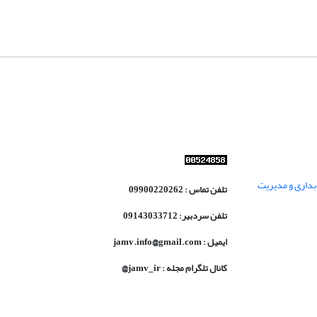
داری و مدیریت
تلفن تماس : 09900220262
تلفن سردبیر: 09143033712
ایمیل : jamv.info@gmail.com
کانال تلگرام مجله : jamv_ir@