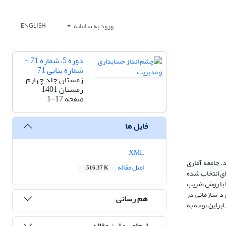
ورود به سامانه
ENGLISH
دوره 5، شماره 71 -
شماره پیاپی 71
زمستان جلد چهارم
زمستان 1401
صفحه
1-17
فایل ها
XML
. جامعه آماری
اصل مقاله
516.37 K
نمونه‌گیری تصادفی چندمرحله‌ای انتخاب شده
ا با روش ضریب
رد سازمانی در
هم رسانی
ابراین توجه به
ارجاع به این مقاله