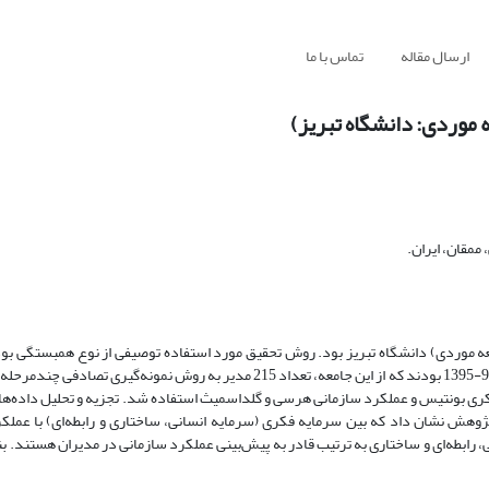
ارسال مقاله
تماس با ما
 موردی: دانشگاه تبریز)
ممقان، ایران.
 موردی) دانشگاه تبریز بود. روش تحقیق مورد استفاده توصیفی از نوع همبستگی بود
پژوهش حاضر کلیه مدیران گروه‌های آموزشی دانشگاه تبریز در سال تحصیلی 96-1395 بودند که از این جامعه، تعداد 215 مدیر به روش 
 فکری بونتیس و عملکرد سازمانی هرسی و گلداسمیث استفاده شد. تجزیه و تحلیل داده‌ه
هش نشان داد که بین سرمایه فکری (سرمایه انسانی، ساختاری و رابطه‌ای) با عملک
، رابطه‌ای و ساختاری به ترتیب قادر به پیش‌بینی عملکرد سازمانی در مدیران هستند. بن