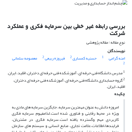
بررسی رابطه غیر خطی بین سرمایه فکری و عملکرد
شرکت
نوع مقاله : مقاله پژوهشی
نویسندگان
2
2
1
امنه گرامی
حسنیه کمساری
فیروزه ربیعی
معصومه سلمانی
2
1
مدرس دانشگاه فنی حرفه ای، آموزشکده فنی حرفه ای دختران، اقلید، ایران.
2
گروه حسابداری دانشگاه فنی حرفه ای، آموزشکده فنی حرفه ای دختران،
اقلید، ایران.
چکیده
امروزه دانش به عنوان مهمترین سرمایه، جایگزین سرمایه های مادی به
ویژه در محیط رقابتی و فناوری شده است.لذامفهوم سرمایه فکری
کاربردی مهم وگسترده یافته است.سرمایه فکری در مشتریان،
فرایندها،اطلاعات،علامت تجاری، منابع انسانی و سیستم های سازمان
متجلی می شود و نقش فزایندهای در خلق مزیت های رقابتی پایدار ایفا