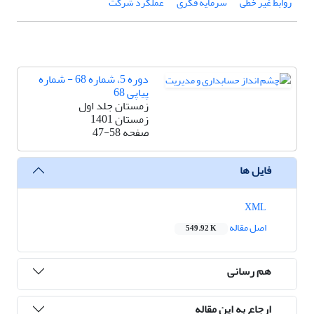
روابط غیر خطی
سرمایه فکری
عملکرد شرکت
دوره 5، شماره 68 - شماره
پیاپی 68
زمستان جلد اول
زمستان 1401
صفحه
47-58
فایل ها
XML
اصل مقاله
549.92 K
هم رسانی
ارجاع به این مقاله