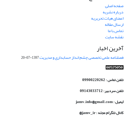
صفحه اصلی
درباره نشریه
اعضای هیات تحریریه
ارسال مقاله
تماس با ما
نقشه سایت
آخرین اخبار
فصلنامه علمی تخصصی چشم انداز حسابداری و مدیریت
1397-07-20
تلفن تماس : 09900220262
تلفن سردبیر: 09143033712
ایمیل : jamv.info@gmail.com
کانال تلگرام مجله : jamv_ir@