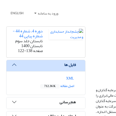
ورود به سامانه
ENGLISH
دوره 4، شماره 44 -
شماره پیاپی 44
تابستان جلد سوم
تابستان 1400
صفحه
122-138
فایل ها
XML
اصل مقاله
712.36 K
مایه گذاران و
مالی ابرازی را
 سرمایه گذاران
هم رسانی
ش به بررسی ویژگی های حسابرسی و تأثیر آن بر ارزش شرکت های پذیرفته شده در بورس اوراق بهادار تهران پرداخته شد. در این راستا 176 شرکت به عنوان
ابرس مستقل ( اندازه ،
ارجاع به این مقاله