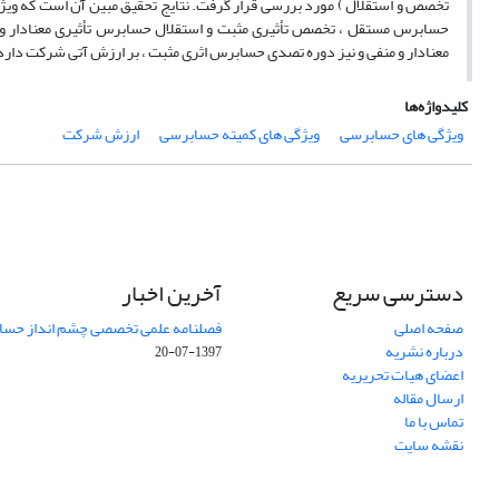
تخصص و استقلال ) مورد بررسی قرار گرفت. نتایج تحقیق مبین آن است که ویژگی
حسابرس مستقل ، تخصص تأثیری مثبت و استقلال حسابرس تأثیری معنادار و 
معنادار و منفی و نیز دوره تصدی حسابرس اثری مثبت ، بر ارزش آتی شرکت دارد
کلیدواژه‌ها
ویژگی های حسابرسی
ویژگی های کمیته حسابرسی
ارزش شرکت
دسترسی سریع
آخرین اخبار
صفحه اصلی
فصلنامه علمی تخصصی چشم انداز حساب
درباره نشریه
1397-07-20
اعضای هیات تحریریه
ارسال مقاله
تماس با ما
نقشه سایت