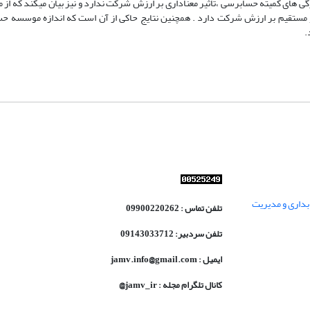
 های کمیته حسابرسی ،تأثیر معناداری بر ارزش شرکت ندارد و نیز بیان میکند که از م
مستقیم بر ارزش شرکت دارد . همچنین نتایج حاکی از آن است که اندازه موسسه حس
.
داری و مدیریت
تلفن تماس : 09900220262
تلفن سردبیر: 09143033712
ایمیل : jamv.info@gmail.com
کانال تلگرام مجله : jamv_ir@