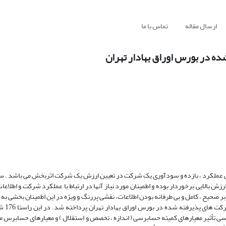
ارسال مقاله
تماس با ما
ه در بورس اوراق بهادار تهران
 عملکرد ، بازده و سودآوری یک شرکت در تعیین ارزش یک شرکت اثربخش می باشد . سر
بالایی برخوردار بوده و اطمینان مورد نیاز آنها در ارتباط با عملکرد شرکت و اطلاعات 
بر صحیح ، کامل و بی طرفانه بودن اطلاعات، نقشی پررنگ و ویژه در این اطمینان بخشی به
دارند؛ در این پژوه
 سیستماتیک در فاصله سالهای 1390 تا 1398 ، با هدف بررسی تأثیر معیارهای کمیته حسابرسی ( اندازه ، تخصص و استقلال ) و معیارهای حس