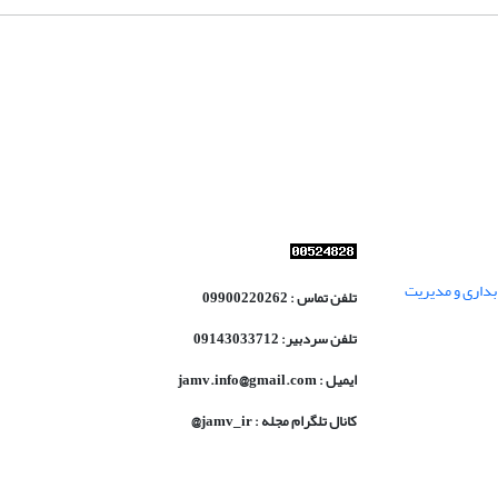
داری و مدیریت
تلفن تماس : 09900220262
تلفن سردبیر: 09143033712
ایمیل : jamv.info@gmail.com
کانال تلگرام مجله : jamv_ir@