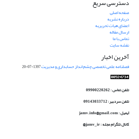
دسترسی سریع
صفحه اصلی
درباره نشریه
اعضای هیات تحریریه
ارسال مقاله
تماس با ما
نقشه سایت
آخرین اخبار
فصلنامه علمی تخصصی چشم انداز حسابداری و مدیریت
1397-07-20
تلفن تماس : 09900220262
تلفن سردبیر: 09143033712
ایمیل : jamv.info@gmail.com
کانال تلگرام مجله : jamv_ir@