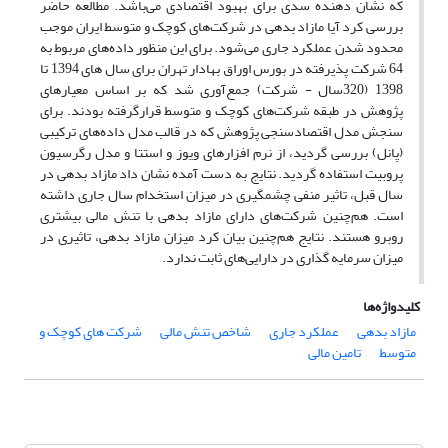
که نشان دهنده سدی برای بهبود اقتصادی می‌باشد. مطالعه حاضر
بررسی کرد آیا مازاد بدهی در شرکت‌های کوچک و متوسط ایران موجب
محدود شدن عملکرد جاری می‌شود. برای این منظور داده‌های مربوط به
64 شرکت پذیرفته در بورس اوراق بهادار تهران برای سال های 1394 تا
1398 (320سال - شرکت) جمع‌آوری شد که بر اساس معیارهای
پژوهش در طبقه شرکت‌های کوچک و متوسط قرارگرفته بودند. برای
سنجش مدل اقتصادسنجی پژوهش که در قالب مدل داده‌های ترکیبی
(پانل) بررسی گردید، از نرم افزارهای ویوز و استتا و مدل رگرسیون
پروبیت استفاده گردید. نتایج به دست آمده نشان داد مازاد بدهی در
سال قبل، تاثیر منفی چشمگیری در میزان استخدام سال جاری داشته
است. هم‌چنین شرکت‌های دارای مازاد بدهی با تنش مالی بیشتری
روبرو هستند. نتایج هم‌چنین بیان کرد میزان مازاد بدهی، تاثیری در
میزان سرمایه گذاری در دارایی‌های ثابت ندارد.
کلیدواژه‌ها
مازاد بدهی
عملکرد جاری
شاخص تنش مالی
شرکت های کوچک و
متوسط
تامین مالی