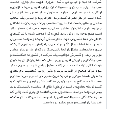
شرکت ها مهم و حیاتی می باشد. اﻣﺮوزه، ﻫﻮﯾﺖ ﻧﺎم ﺗﺠﺎری، ﻫﻤﺎﻧﻨﺪ
ﺳﺮﻣﺎﯾﻪ، ﺑﺮای ﺳﺎزﻣﺎن و ﻣﺤﺼﻮﻻت آن ارزش آﻓﺮﯾﻨﯽ ﻣﯽﮐﻨﺪ ازاﯾﻦرو
ارﺗﻘﺎی برنددر ﺑﺴﯿﺎری از ﻣﻮارد ﺑﻪ ﻋﻨﻮان ﻣﺒﻨﺎی ﺗﻌﯿﯿﻦ اﺳﺘﺮاﺗﮋی ﺑﺪل
ﺷﺪه اﺳﺖ. از ﻧﻈﺮ ﻣﺼﺮف ﮐﻨﻨﺪ برند، ﻣﻌﺮف ﭘﺎﯾﻪ و اﺳﺎس ﯾﮏ اﻧﺘﺨﺎب
ﻣﻄﻤﺌﻦ و ﻣﻄﻠﻮب اﺳﺖ ﻟﺬا ﻣﺪﯾﺮﯾﺖ ﻣﻨﺎﺳﺐ برند دررﺳﯿﺪن ﺑﻪ اﻫﺪاﻓﯽ
ﭼﻮن وﻓﺎداری ﻣﺸﺘﺮﯾﺎن، ﻣﺸﺘﺮی ﻣﺪاری و سود دهی، ﻧﯿﺰ، ﺑﺴﯿﺎر ﻣﺆﺛﺮ
اﺳﺖ ﻋﺪم ﺗﻮﺟﻪ ﺑﻪ ارزش برند ﻗﻮی و ﮐﺎرا ﻣﻮﺟﺐ ﺷﺪه ﺗﺎ ﺷﺮﮐﺖﻫﺎی
داﺧﻠﯽ در ﺣﻔﻆ ﻣﺸﺘﺮﯾﺎن ﺧﻮد، دﭼﺎر ﻣﺸﮑﻞ ﮔﺮدﯾﺪه و ﻧﺘﻮاﻧﻨﺪ ﻣﺸﺘﺮﯾﺎن
ﺧﻮد را ﺣﻔﻆ ﻧﻤﺎﯾﻨﺪ و از ﺗﺄﺛﯿﺮ برند ﻗﻮی ﺑﺮاﻓﺰاﯾﺶ ﺳﻮدآوری ﺷﺮﮐﺖ،
ﺑﯽﺑﻬﺮه ﻣﺎﻧﺪهاﻧﺪ. ﻣﺸﮑﻞ ازآﻧﺠﺎ ﻧﺎﺷﯽ ﻣﯽﮔﺮدد ﮐﻪ ارزش برند از ﻋﻮاﻣﻞ
ﻣﺆﺛﺮ ﺑﺮ ارﺗﻘﺎء و ﮔﺴﺘﺮش ﻣﻮﻗﻌﯿﺖ ﯾﮏ ﺷﺮﮐﺖ در ﮐﺸﻮر ﻣﺎ ﺣﺬفﺷﺪه و
ﺳﺮﻣﺎﯾﻪﮔﺬاری و ارزش آﻓﺮﯾﻨﯽ ﺑﺮای ﻋﺎﻣﻠﯽ ﮐﻪ ﻣﺸﺘﺮﯾﺎن از آن ﺑﻪﻋﻨﻮان
ﻫﻮﯾﺖ ﮐﺎﻻی ﺗﻮﻟﯿﺪﺷﺪه ﯾﺎد ﻣﯽﮐﻨﻨﺪ ﻣﻐﻔﻮل واﻗﻊ ﺷﻮد. از ﺳﻮی دﯾﮕﺮ
ﻧﺒﻮد درک ﺻﺤﯿﺢ از ﻗﺪرت برند و ﺗﺄﺛﯿﺮ رواﻧﯽ ﺷﺨﺼﯿﺖ ﻧﺎم ﺗﺠﺎری
ﺑﻪﻋﻨﻮان ﻫﺴﺘﻪ ﻣﺮﮐﺰی و ﻧﺰدﯾﮏﺗﺮﯾﻦ ﻣﺘﻐﯿﺮ در ﺗﺼﻤﯿﻢ ﺧﺮﯾﺪ ﻣﺸﺘﺮی
ﺳﺒﺐ ﺷﺪه ﺻﻨﺎﯾﻊ و ﺳﺎزﻣﺎنﻫﺎی ﻣﺨﺘﻠﻒ داﺧﻠﯽ ﺗﻮﺟﻬﯽ ﺑﻪ ﺗﻘﻮﯾﺖ و
ﮔﺴﺘﺮش ﻧﺎم ﺗﺠﺎری و ﯾﺎ اﺳﺘﺮاﺗﮋیﻫﺎی ارﺗﻘﺎی آن ﻧﺪاﺷﺘﻪ ﺑﺎﺷﻨﺪ.یک ﺑﺮﻧﺪ
ﺑﻬﺘﺮ ﻣﯽ ﺗﻮاﻧﺪ در اﻧﺘﺨﺎب ﻣﺤﺼﻮل ﻧﻘﺶ ﻗﺎﻃﻌﺎﻧﻪ ای ﺑﺎزی ﮐﻨﺪ، وﻗﺘﯽ ﮐﻪ
ﻣﺼﺮف ﮐﻨﻨﺪﮔﺎن ﻣﺤﺼﻮﻻت ﻣﺨﺘﻠﻔﯽ را ﺑﺎﻫﻢ ﻣﻘﺎﯾﺴﻪ ﻣﯽ ﮐﻨﻨﺪ. آﻧﭽﻪ ﮔﻔﺘﻪ
ﺷﺪ ﻧﺸﺎن از اﻫﻤﯿﺖ ﻣﻮﺿﻮع ﺗﺤﻘﯿﻖ ﺑﻮده است.