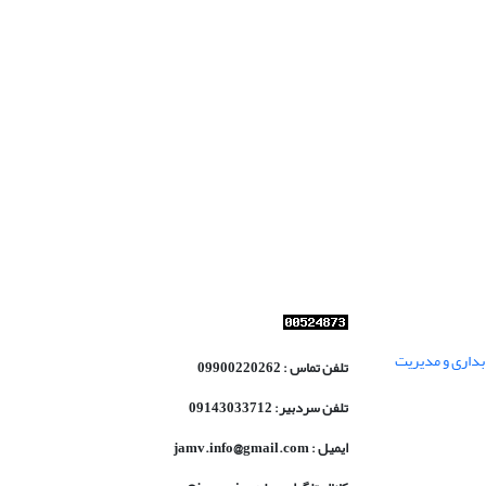
داری و مدیریت
تلفن تماس : 09900220262
تلفن سردبیر: 09143033712
ایمیل : jamv.info@gmail.com