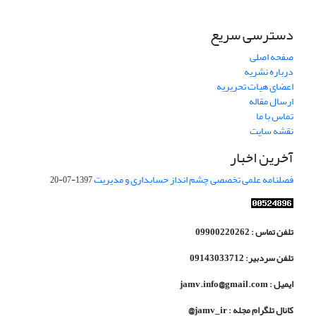
دسترسی سریع
صفحه اصلی
درباره نشریه
اعضای هیات تحریریه
ارسال مقاله
تماس با ما
نقشه سایت
آخرین اخبار
فصلنامه علمی تخصصی چشم انداز حسابداری و مدیریت
1397-07-20
تلفن تماس : 09900220262
تلفن سردبیر: 09143033712
ایمیل : jamv.info@gmail.com
کانال تلگرام مجله : jamv_ir@