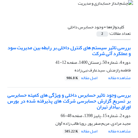
کلیدواژه‌ها =
وجود حسابرس داخلی
تعداد مقالات:
2
بررسی تاثیر سیستم های کنترل داخلی بر رابطه بین مدیریت سود
و عملکرد آتی شرکت
دوره 4، شماره 50، زمستان 1400، صفحه
12-41
فاطمه رازمنش، سیدعارف نبی زاده
مشاهده مقاله
اصل مقاله
986.8 K
بررسی وجود تاثیر حسابرس داخلی و ویژگی های کمیته حسابرسی
بر تسریع گزارش حسابرسی شرکت های پذیرفته شده در بورس
اوراق بهادار تهران
دوره 2، شماره 15، پاییز 1398، صفحه
48-66
مجید مرادی، مریم صفر پور، رویا طالب زاده آوان
مشاهده مقاله
اصل مقاله
505.22 K