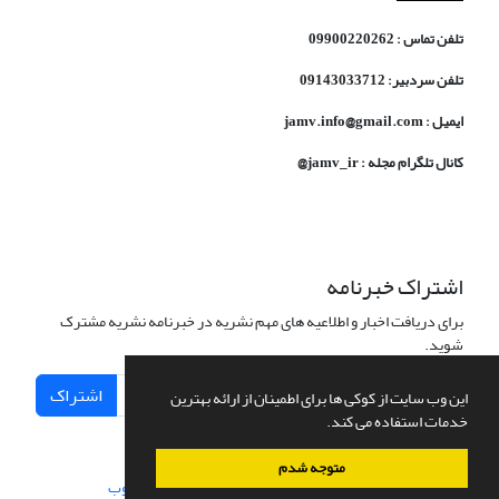
تلفن تماس : 09900220262
تلفن سردبیر: 09143033712
ایمیل : jamv.info@gmail.com
کانال تلگرام مجله : jamv_ir@
اشتراک خبرنامه
برای دریافت اخبار و اطلاعیه های مهم نشریه در خبرنامه نشریه مشترک
شوید.
اشتراک
این وب سایت از کوکی ها برای اطمینان از ارائه بهترین
خدمات استفاده می کند.
متوجه شدم
سامانه مدیریت نشریات علمی.
طراحی و پیاده سازی از
سیناوب