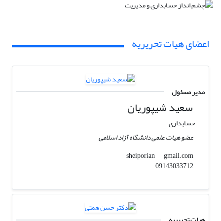
اعضای هیات تحریریه
مدیر مسئول
سعید شیپوریان
حسابداری
عضو هیات علمی دانشگاه آزاد اسلامی
gmail.com
sheiporian
09143033712
هیات تحریریه