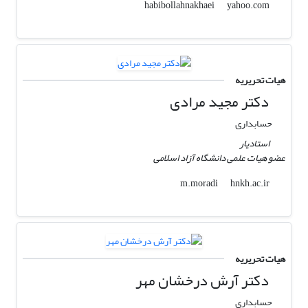
yahoo.com
habibollahnakhaei
هیات تحریریه
دکتر مجید مرادی
حسابداری
استادیار
عضو هیات علمی دانشگاه آزاد اسلامی
hnkh.ac.ir
m.moradi
هیات تحریریه
دکتر آرش درخشان مهر
حسابداری