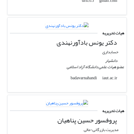
gmail.com
drh313
هیات تحریریه
دکتر یونس بادآورنهندی
حسابداری
دانشیار
عضو هیات علمی دانشگاه آزاد اسلامی
iaut.ac.ir
badavarnahandi
هیات تحریریه
پروفسور حسین پناهیان
مدیریت بازرگانی-مالی