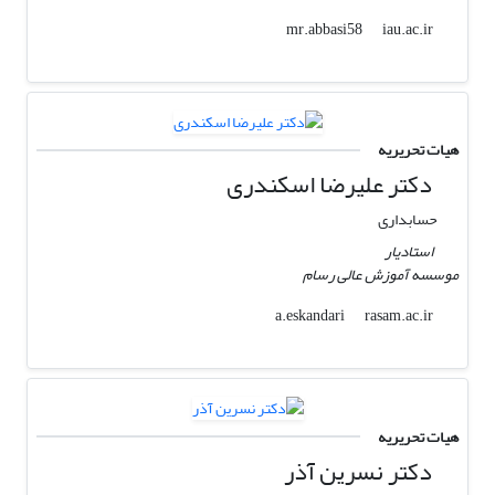
iau.ac.ir
mr.abbasi58
هیات تحریریه
دکتر علیرضا اسکندری
حسابداری
استادیار
موسسه آموزش عالی رسام
rasam.ac.ir
a.eskandari
هیات تحریریه
دکتر نسرین آذر