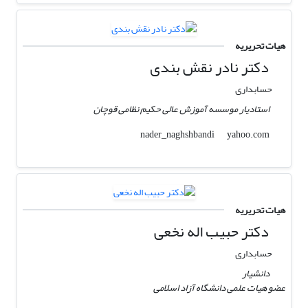
هیات تحریریه
دکتر نادر نقش بندی
حسابداری
استادیار موسسه آموزش عالی حکیم نظامی قوچان
yahoo.com
nader_naghshbandi
هیات تحریریه
دکتر حبیب اله نخعی
حسابداری
دانشیار
عضو هیات علمی دانشگاه آزاد اسلامی